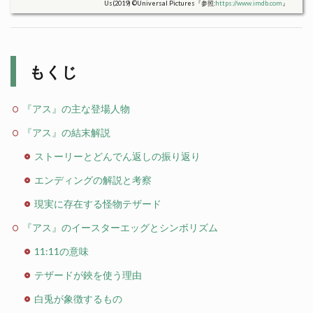
Us(2019) ©Universal Pictures『参照:
https://www.imdb.com
』
もくじ
『アス』の主な登場人物
『アス』の結末解説
ストーリーとどんでん返しの振り返り
エンディングの解説と考察
現実に存在する怪物テザード
『アス』のイースターエッグとシンボリズム
11:11の意味
テザードが鋏を使う理由
白兎が象徴するもの