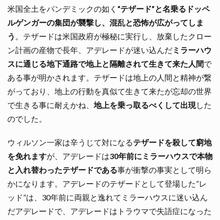
米国全土をパンデミックの如く
“テザード”と名乗るドッペ
ルゲンガーの集団が襲撃し、混乱と恐怖が広がってしま
う
。テザードは米国政府が極秘に実行し、放棄したクロー
ン計画の産物で長年、アデレードが迷い込んだ
ミラーハウ
スに通じる地下通路で地上と隔離されて生きて来た人間
で
ある事が明かされます。テザードは地上の人間と精神が繋
がっており、地上の行動を真似て生きて来たが忘却の世界
で生きる事に耐えかね、
地上を乗っ取るべくして出現
した
のでした。
ウィルソン一家は辛うじて対になる
テザードを殺して窮地
を免れます
が、アデレードは
30年前にミラーハウスで本物
と入れ替わったテザードである
事が衝撃の事実として明ら
かになります。アデレードのテザードとして登場した”レ
ッド”は、30年前に両親と逸れてミラーハウスに迷い込ん
だアデレードで、アデレードはトラウマで失語症になった