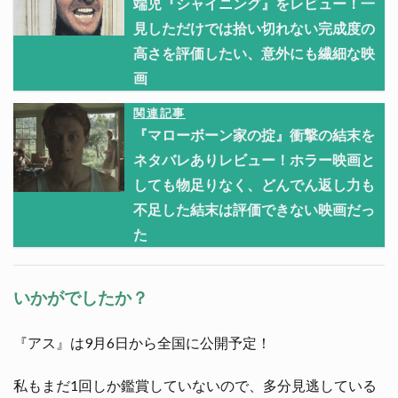
端児『シャイニング』をレビュー！一
見しただけでは拾い切れない完成度の
高さを評価したい、意外にも繊細な映
画
関連記事
『マローボーン家の掟』衝撃の結末を
ネタバレありレビュー！ホラー映画と
しても物足りなく、どんでん返し力も
不足した結末は評価できない映画だっ
た
いかがでしたか？
『アス』は9月6日から全国に公開予定！
私もまだ1回しか鑑賞していないので、多分見逃している