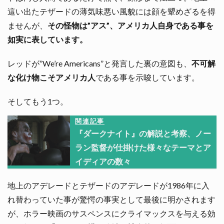
這い出たテザードの薄気味悪い風貌には顔を顰めざるを得
ませんが、
その怪物は”アス”、アメリカ人自身である事を
如実に表しています。
レッドが”We’re Americans”と発言した裏の意図も、
不可解
な化け物こそアメリカ人
である事を示唆しています。
そしてもう1つ。
関連記事
『ダークナイト』の解説と考察、ノー
ラン監督が仕掛けた様々なテーマとア
イディアの数々
地上のアデレードとテザードのアデレードが1986年に入
れ替わっていた事が驚愕の事実として最後に明かされます
が、ホラー映画のサスペンスにクライマックスを与える効