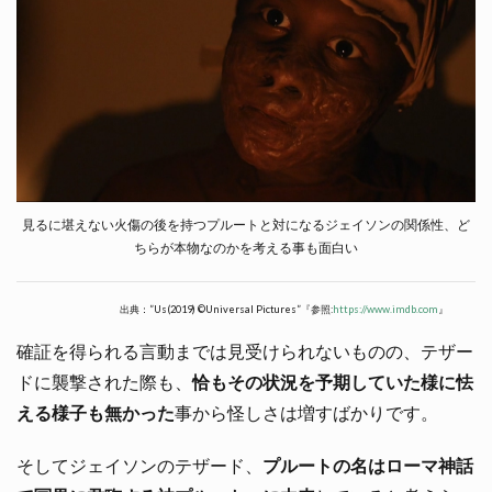
見るに堪えない火傷の後を持つプルートと対になるジェイソンの関係性、ど
ちらが本物なのかを考える事も面白い
出典：”Us(2019) ©Universal Pictures”『参照:
https://www.imdb.com
』
確証を得られる言動までは見受けられないものの、テザー
ドに襲撃された際も、
恰もその状況を予期していた様に怯
える様子も無かった
事から怪しさは増すばかりです。
そしてジェイソンのテザード、
プルートの名はローマ神話