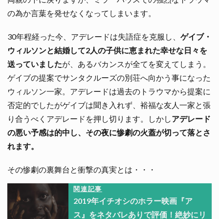
の為か言葉を発せなくなってしまいます。
30年程経った今、アデレードは失語症を克服し、
ゲイブ・
ウィルソンと結婚して2人の子供に恵まれた幸せな日々を
送っていました
が、あるバカンスが全てを変えてしまう。
ゲイブの提案でサンタクルーズの別荘へ向かう事になった
ウィルソン一家。アデレードは過去のトラウマから提案に
否定的でしたがゲイブは聞き入れず、裕福な友人一家と張
り合うべくアデレードを押し切ります。しかし
アデレード
の悪い予感は的中し、その夜に惨劇の火蓋が切って落とさ
れます。
その惨劇の裏舞台と衝撃の真実とは・・・
関連記事
2019年イチオシのホラー映画『ア
ス』をネタバレありで評価！絶妙にリ