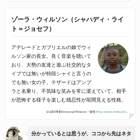
ゾーラ・ウィルソン（シャハディ・ライ
ト＝ジョセフ）
アデレードとガブリエルの娘でウィ
ルソン家の長女。良く音楽を聴いて
おり、大勢の友達と遊ぶ社交的なタ
イプでは無いが特段シャイと言うの
でも無い女の子。テザードはアンブ
ラと名乗り、不気味な笑みを常に湛えていて、相手
が恐怖する様子を楽しむ残忍性が垣間見える性格。
Us(2019) ©Universal Pictures『参照:
https://www.imdb.com
』
分かっているとは思うが、ココから先はネタ