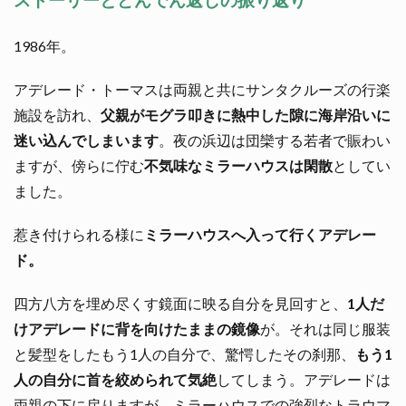
ストーリーとどんでん返しの振り返り
1986年。
アデレード・トーマスは両親と共にサンタクルーズの行楽
施設を訪れ、
父親がモグラ叩きに熱中した隙に海岸沿いに
迷い込んでしまいます
。夜の浜辺は団欒する若者で賑わい
ますが、傍らに佇む
不気味なミラーハウスは閑散
としてい
ました。
惹き付けられる様に
ミラーハウスへ入って行くアデレー
ド。
四方八方を埋め尽くす鏡面に映る自分を見回すと、
1人だ
けアデレードに背を向けたままの鏡像
が。それは同じ服装
と髪型をしたもう1人の自分で、驚愕したその刹那、
もう1
人の自分に首を絞められて気絶
してしまう。アデレードは
両親の下に戻りますが、ミラーハウスでの強烈なトラウマ