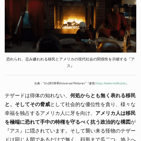
恐れられ、忌み嫌われる移民とアメリカの現代社会の関係性を示唆する『ア
ス』
出典：”Us(2019) ©Universal Pictures”『参照:
https://www.imdb.com
』
テザードは得体の知れない、
何処からとも無く表れる移民
と、そしてその脅威
として社会的な優位性を貪り、様々な
幸福を独占するアメリカ人に牙を向け、
アメリカ人は移民
を極端に恐れて手中の特権を守るべく抗う政治的な構図
が
『アス』に隠されています。そして襲い来る怪物のテザー
ドは同じ人間であるだけで無く、顔形まで瓜二つ。地上へ