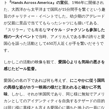
ト
『Hands Across America』の宣伝
。1986年に開催され
た、大西洋から太平洋まで国民が15分間手を繋ぐという趣
旨のチャリティー・イベントでした。幼少期のアデレード
が父親に景品で当ててもらったシャツにも描いてある、
『スリラー』でも有名な
マイケル・ジャクソンも参加した
程の一大イベント
で当時、アメリカ人である事の誇りと愛
国心を謳った活動として650万人近くが手を繋いだそうで
す。
しかしこの活動の映像を観て、
愛国心よりも気味の悪さを
感じたピール監督。
愛国心の名の下であれば何も考えず、
にこやかに従う国民
の異様な姿がホラー映画の様だと言われると確かに不気
味
。しかし、それが米国民であり、同じ様に無知でアメリ
カンとしてのアイデンティティを自負するテザードの目的
は同じ様に異様とも言える愛国心に満ちた地上の一員にな