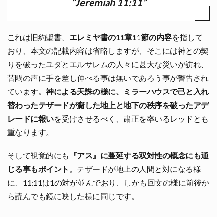
“Jeremiah 11:11”
これは旧約聖書、
エレミヤ書の11章11節の内容
を指して
おり、本文の記載内容は省略しますが、そこには神との契
りを破ったユダとエルサレムの人々に甚大な災いが訪れ、
苦悶の声に手を差し伸べる事は無いであろう事が警告され
ています。
神による天誅の様に、ミラーハウスで己と入れ
替わったテザードが齎した地上と地下の秩序を破ったアデ
レードに報い
を受けさせるべく、粛正を率いるレッドとも
重なります。
そして視覚的にも
『アス』に蔓延する双対性の概念にも通
じる事もポイント
。テザードが地上の人間と対になる様
に、11:11は1の対が並んでおり、しかも回文の様に前後か
ら読んでも鏡に映した様に同じです。