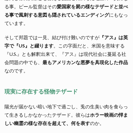
る事。ピール監督はその
愛国家を屍の様なテザードと並べ
る事で風刺する意図も隠されているエンディング
にもなっ
ています。
そして邦題では一見、結び付け難いのですが
『アス』は英
字で『US』と綴ります
。この字面だと、米国を意味する
『U.S.』とも解釈出来て、『アス』は現代社会に蔓延る社
会問題の中でも、
最もアメリカンな悪夢を具現化した作品
なのです。
現実に存在する怪物テザード
陽光が届かない暗い地下で過ごし、兎の生臭い肉を食らっ
て生きるしかなかったテザード。彼らは
ホラー映画の悍ま
しい幽霊の様な存在を超えて、何を表す
のか。