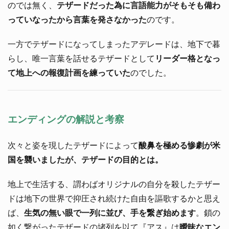
のでは無く、
テザードだった為に言語能力がそもそも備わ
っていなったから言葉を発さなかった
のです。
一方でテザードになってしまったアデレードは、地下で暮
らし、唯一言葉を話せるテザードとして
リーダー格となっ
て地上への報復計画を練っていた
のでした。
エンディングの解説と考察
次々と姿を現したテザードによって
酸鼻を極める惨劇が米
国を襲いましたが、テザードの目的とは。
地上で生活する、謂わばオリジナルの自分を殺したテザー
ドは地下の世界で抑圧され続けた自由を謳歌するかと思え
ば、
生気の無い眼で一列に並び、手を繋ぎ始めます
。鎖の
如く繋がったテザードの堵列を以て『アス』は
曖昧なエン