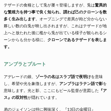
テザードの食糧として兎が屡々登場しますが、兎は
驚異的
な繁殖力を持つ事で良く知られ、謂わば己のクローンを数
多く生み出します
。オープニングで差異が殆ど分からない
夥しい数の白兎が映し出されますが、これはテザードが地
上へと放たれた後に檻から兎が出ている様子が観られるシ
ーンからも分かる様に、
クローンであるテザードを表しま
す。
アンブラとプルート
アデレードの娘、
ゾーラの名はスラブ語で夜明け
を意味
し、希望や光を象徴しますが、
アンブラはラテン語で影
を
意味します。光と影、ここにもピール監督が意図した
『ア
ス』の双対性
が隠れています。
弟のジェイソンは特に興味深く、『13日の金曜日』