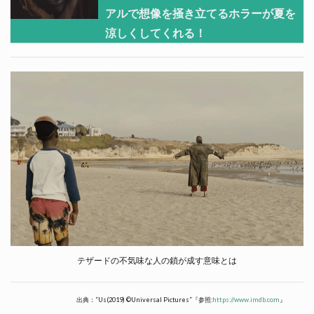
アルで想像を掻き立てるホラーが夏を
涼しくしてくれる！
テザードの不気味な人の鎖が成す意味とは
出典：”Us(2019) ©Universal Pictures”『参照:
https://www.imdb.com
』