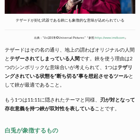
テザードが好む武器である鋏にも象徴的な意味が込められている
出典：”Us(2019) ©Universal Pictures”『参照:
https://www.imdb.com
』
テザードはその名の通り、地上の謂わばオリジナルの人間
と
テザーされてしまっている人間
です。鋏を使う理由は2
つのシンボリックな意味合いが考えられて、1つは
テザリ
ングされている状態を”断ち切る”事を想起させるツール
と
して鋏が最適であること。
もう1つは11:11に隠されたテーマと同様、
刃が対となって
存在意義を持つ鋏が双対性を表している
ことです。
白兎が象徴するもの