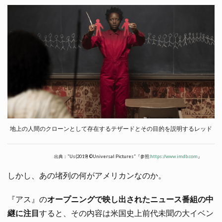
地上の人間のクローンとして存在するテザードとその目的を説明するレッド
出典：”Us(2019) ©Universal Pictures”『参照:
https://www.imdb.com
』
しかし、あの堵列の何がアメリカンなのか。
『アス』の
オープニングで映し出されたニュース番組の中
継に注目
すると、その内容は米国史上前代未聞の大イベン