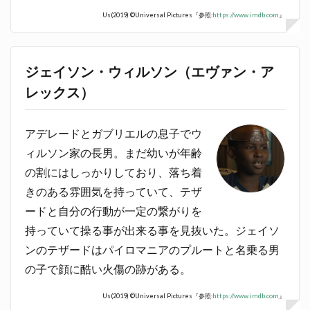
Us(2019) ©Universal Pictures『参照:
https://www.imdb.com
』
ジェイソン・ウィルソン（エヴァン・ア
レックス）
アデレードとガブリエルの息子でウ
ィルソン家の長男。まだ幼いが年齢
の割にはしっかりしており、落ち着
きのある雰囲気を持っていて、テザ
ードと自分の行動が一定の繋がりを
持っていて操る事が出来る事を見抜いた。ジェイソ
ンのテザードはパイロマニアのプルートと名乗る男
の子で顔に酷い火傷の跡がある。
Us(2019) ©Universal Pictures『参照:
https://www.imdb.com
』