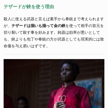
テザードが鋏を使う理由
殺人に使える武器と言えば素手から拳銃まで考えられます
が、
テザードは揃いも揃って金の鋏
を使って相手の首元を
切り裂いて殺す事を好みます。鈍器は効率が悪いとして
も、鋏よりも包丁や拳銃の方が武器としても現実的には致
命傷を与え易いはずです。