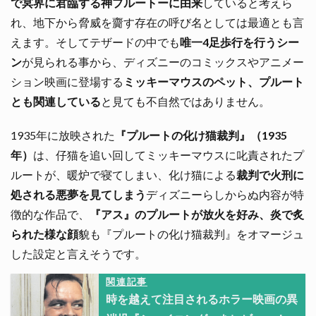
で冥界に君臨する神プルートーに由来
していると考えら
れ、地下から脅威を齎す存在の呼び名としては最適とも言
えます。そしてテザードの中でも
唯一4足歩行を行うシー
ン
が見られる事から、ディズニーのコミックスやアニメー
ション映画に登場する
ミッキーマウスのペット、プルート
とも関連している
と見ても不自然ではありません。
1935年に放映された
『プルートの化け猫裁判』（1935
年）
は、仔猫を追い回してミッキーマウスに叱責されたプ
ルートが、暖炉で寝てしまい、化け猫による
裁判で火刑に
処される悪夢を見てしまう
ディズニーらしからぬ内容が特
徴的な作品で、
『アス』のプルートが放火を好み、炎で炙
られた様な顔
貌も『プルートの化け猫裁判』をオマージュ
した設定と言えそうです。
関連記事
時を越えて注目されるホラー映画の異