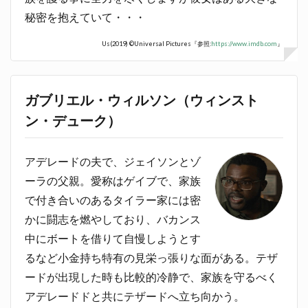
秘密を抱えていて・・・
Us(2019) ©Universal Pictures『参照:
https://www.imdb.com
』
ガブリエル・ウィルソン（ウィンスト
ン・デューク）
アデレードの夫で、ジェイソンとゾ
ーラの父親。愛称はゲイブで、家族
で付き合いのあるタイラー家には密
かに闘志を燃やしており、バカンス
中にボートを借りて自慢しようとす
るなど小金持ち特有の見栄っ張りな面がある。テザ
ードが出現した時も比較的冷静で、家族を守るべく
アデレードドと共にテザードへ立ち向かう。