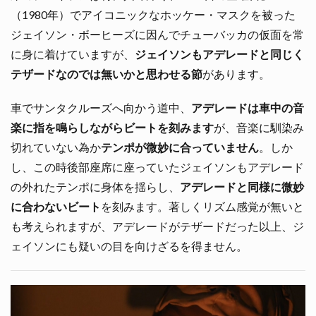
（1980年）でアイコニックなホッケー・マスクを被った
ジェイソン・ボーヒーズに因んでチューバッカの仮面を常
に身に着けていますが、
ジェイソンもアデレードと同じく
テザードなのでは無いかと思わせる節
があります。
車でサンタクルーズへ向かう道中、
アデレードは車中の音
楽に指を鳴らしながらビートを刻みます
が、音楽に馴染み
切れていない為か
テンポが微妙に合っていません
。しか
し、この時後部座席に座っていたジェイソンもアデレード
の外れたテンポに身体を揺らし、
アデレードと同様に微妙
に合わないビート
を刻みます。著しくリズム感覚が無いと
も考えられますが、アデレードがテザードだった以上、ジ
ェイソンにも疑いの目を向けざるを得ません。