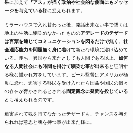
果に加えて
『アス』が描く政治や社会的な側面にもメッセ
ージを与えている
様に捉えられます。
ミラーハウスで入れ替わった後、発話出来ない事で暫くは
地上の生活に馴染めなかったものの
アデレードのテザード
は言葉を通じてコミュニケーションを図るだけで無く、社
会適応能力を問題無く身に着けて
新たな環境に溶け込めて
いる。即ち、異国から来たとしても人間である以上、
如何
なる人間社会にも時間を掛けて馴染む事が出来る
と証明す
る様な描かれ方をしています。ピール監督はアメリカが極
度に恐れ、迫害する移民を受け入れたら国益や国民の個々
の存在が脅かされるとされる
固定観念に疑問を投じている
とも考えられるのです。
迫害されて魂を持てなかったテザードも、チャンスを与え
られれば意思と魂を持つ事が出来た様に。