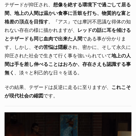
テザードが抑圧され、
想像を絶する環境下で過ごして居る
間、地上の人間は温かい食事に舌鼓を打ち、物質的な富と
格差の頂点を目指す
。『アス』では摩訶不思議な得体の知
れない存在の様に描かれますが、
レッドの話に耳を傾ける
とテザードも同じ血肉で出来た人間
である事が分かりま
す。しかし、
その苦悩は隠蔽
され、密かに、そして永久に
抑圧された社会で生きて行く事を強いられていて
地上の人
間は手を差し伸べることはおろか、存在さえも認識する事
無く
、淡々と利己的な日々を送る。
その結果、テザードは反逆に走るに至りますが、
これこそ
が現代社会の縮図
です。