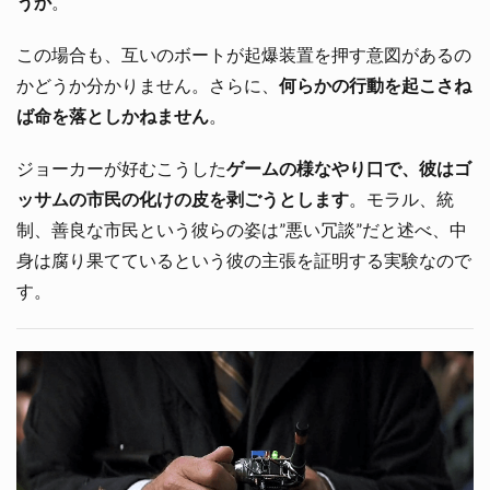
うか
。
この場合も、互いのボートが起爆装置を押す意図があるの
かどうか分かりません。さらに、
何らかの行動を起こさね
ば命を落としかねません
。
ジョーカーが好むこうした
ゲームの様なやり口で、彼はゴ
ッサムの市民の化けの皮を剥ごうとします
。モラル、統
制、善良な市民という彼らの姿は”悪い冗談”だと述べ、中
身は腐り果てているという彼の主張を証明する実験なので
す。