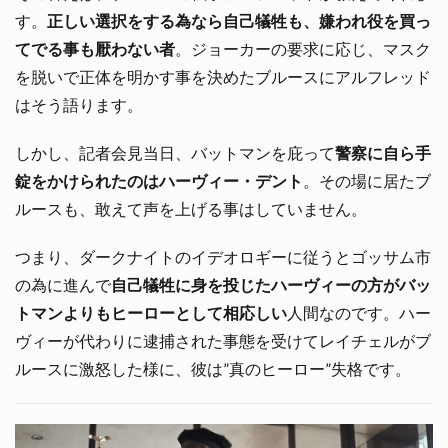
す。
正しい選択をする為なら自己犠牲も、嫌われ役を買っ
てでる事も厭わない者
。ジョーカーの要求に応じ、マスク
を脱いで正体を明かす事を決めたブルースにアルフレッド
はそう語ります。
しかし、記者会見当日、バットマンを庇って
警察に自ら手
錠をかけられたのはハーヴィー・デント
。その場に居たブ
ルースも、敢えて声を上げる事はしていません。
つまり、ダークナイトのイデオロギーに従うとゴッサム市
の為に進んで
自己犠牲に身を投じたハーヴィーの方がバッ
トマンよりもヒーローとして相応しい
人間なのです。ハー
ヴィーが代わりに逮捕された事態を受けてレイチェルがブ
ルースに激怒した様に、彼は”真のヒーロー”失格です。