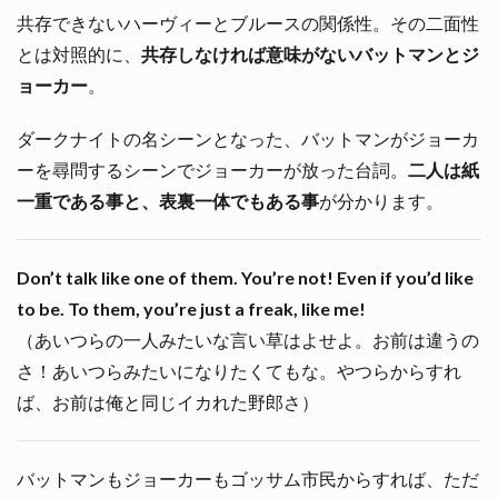
共存できないハーヴィーとブルースの関係性。その二面性
とは対照的に、
共存しなければ意味がないバットマンとジ
ョーカー
。
ダークナイトの名シーンとなった、バットマンがジョーカ
ーを尋問するシーンでジョーカーが放った台詞。
二人は紙
一重である事と、表裏一体でもある事
が分かります。
Don’t talk like one of them. You’re not! Even if you’d like
to be. To them, you’re just a freak, like me!
（あいつらの一人みたいな言い草はよせよ。お前は違うの
さ！あいつらみたいになりたくてもな。やつらからすれ
ば、お前は俺と同じイカれた野郎さ）
バットマンもジョーカーもゴッサム市民からすれば、ただ