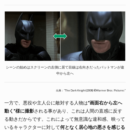
シーンの始めはスクリーンの左側に居て目線は右向きだったバットマンが途
中から左へ
出典：”The Dark Knight(2008) ©Warner Bros. Pictures”
一方で、悪役や主人公に敵対する人物は
“画面右から左へ
動く”様に撮影
される事があり、これは人間の直感に反す
る動きだからです。これによって無意識な違和感、映って
いるキャラクターに対して
何となく居心地の悪さを感じる