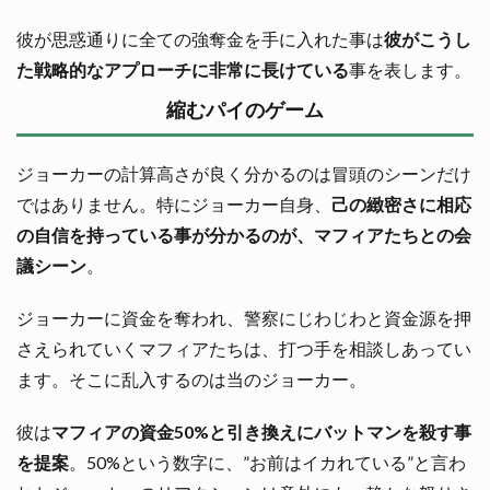
彼が思惑通りに全ての強奪金を手に入れた事は
彼がこうし
た戦略的なアプローチに非常に長けている
事を表します。
縮むパイのゲーム
ジョーカーの計算高さが良く分かるのは冒頭のシーンだけ
ではありません。特にジョーカー自身、
己の緻密さに相応
の自信を持っている事が分かるのが、マフィアたちとの会
議シーン
。
ジョーカーに資金を奪われ、警察にじわじわと資金源を押
さえられていくマフィアたちは、打つ手を相談しあってい
ます。そこに乱入するのは当のジョーカー。
彼は
マフィアの資金50%と引き換えにバットマンを殺す事
を提案
。50%という数字に、”お前はイカれている”と言わ