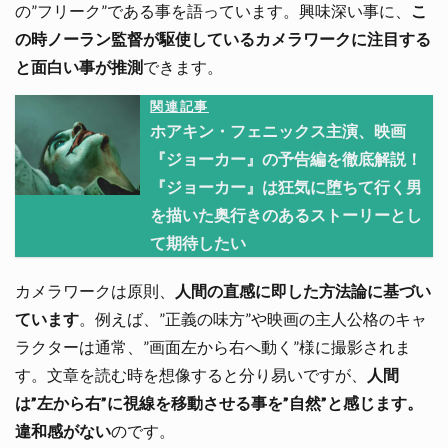
の”フリーク”である事を語っています。興味深い事に、
こ
の時ノーラン監督が駆使しているカメラワークに注目する
と面白い事が推測
できます。
関連記事
ホアキン・フェニックス主演、映画
『ジョーカー』の予告編を徹底解説！
『ジョーカー』は狂気に堕ちて行く男
を描いた奥行きのあるストーリーとし
て期待したい
カメラワークは原則、
人間の直感に即した方法論に基づい
ています
。例えば、”正義の味方”や映画の主人公格のキャ
ラクターは通常、”画面左から右へ動く”様に撮影されま
す。文章を読む時を想像すると分り易いですが、
人間
は”左から右”に視線を移動させる事を”自然”と感じます。
違和感がない
のです。