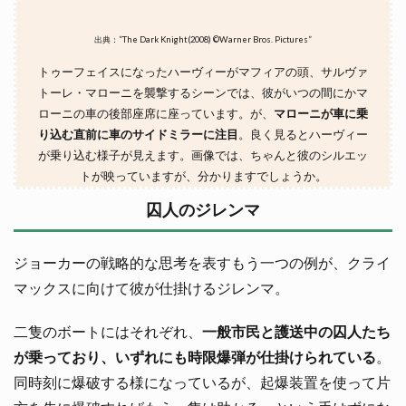
出典：”The Dark Knight(2008) ©Warner Bros. Pictures”
トゥーフェイスになったハーヴィーがマフィアの頭、サルヴァ
トーレ・マローニを襲撃するシーンでは、彼がいつの間にかマ
ローニの車の後部座席に座っています。が、
マローニが車に乗
り込む直前に車のサイドミラーに注目
。良く見るとハーヴィー
が乗り込む様子が見えます。画像では、ちゃんと彼のシルエッ
トが映っていますが、分かりますでしょうか。
囚人のジレンマ
ジョーカーの戦略的な思考を表すもう一つの例が、クライ
マックスに向けて彼が仕掛けるジレンマ。
二隻のボートにはそれぞれ、
一般市民と護送中の囚人たち
が乗っており、いずれにも時限爆弾が仕掛けられている
。
同時刻に爆破する様になっているが、起爆装置を使って片