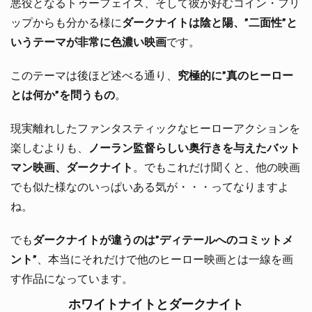
悪役となるトゥーフェイス、そして彼が好むコイン・フリ
ップからも分かる様に
ダークナイトは陰と陽、”二面性”と
いうテーマが非常に色濃い映画
です。
このテーマは後ほど述べる通り、
究極的に”真のヒーロー
とは何か”を問うもの
。
現実離れしたファンタスティックなヒーローアクションを
楽しむよりも、
ノーラン監督らしい奥行きを与えたバット
マン映画、
ダークナイト
。でもこれだけ聞くと、他の映画
でも似た様なのいっぱいある気が・・・ってなりますよ
ね。
でも
ダークナイトが違うのは”ディテールへのコミットメ
ント”
、本当にそれだけで他のヒーロー映画とは一線を画
す作品になっています。
ホワイトナイトとダークナイト