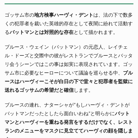
ゴッサム市の
地方検事ハーヴィ・デント
は、法の下で数多
くの犯罪者を裁いた英雄的存在として夜闇に紛れて活動す
る
バットマンとは対照的な存在
として描かれます。
ブルース・ウェイン（バットマン）の元恋人、レイチェ
ル・ドーズと交際中の彼がレストランでブルースとバッタ
リ会うシーンではこの事は如実に表現されています。ゴッ
サム市に必要なヒーローについて議論を巡らせる中、
ブル
ースはハーヴィーこそが白日の下で堂々と犯罪者を監獄に
送れるゴッサムの希望だと確信
します。
ブルースの連れ、ナターシャが”もしハーヴィ・デントが
バットマンだったとしたら面白いわね”と明らかに
バット
マンとハーヴィーを重ねる発言をするだけでなく、レスト
ランのメニューをマスクに見立ててハーヴィの顔を隠しま