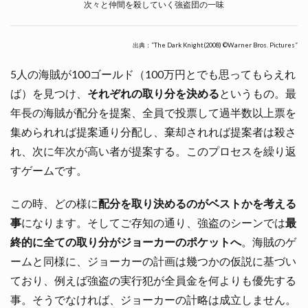
次々と仲間を殺していく強盗団の一味
出典：”The Dark Knight(2008) ©Warner Bros. Pictures”
5人の海賊が100ゴールド（100万円とでも思ってもらえれ
ば）を見つけ、
それぞれの取り分を決める
というもの。最
年長の海賊が配分を提案、全員で投票して過半数以上票を
集められれば提案通り分配し、棄却されれば提案者は殺さ
れ、次に年次が高い者が提案する。このプロセスを繰り返
すゲームです。
この時、どの様に
配分を取り決めるのがベストかを考える
事
になります。そしてご存知の通り、強盗のシーンでは
最
終的に全ての取り分がジョーカーのポケットへ
。海賊のゲ
ームと同様に、ジョーカーの計画は幾つかの仮説に基づい
ており、例えば強盗の実行犯が全員金を何よりも優先する
事。そうでなければ、ジョーカーの計略は成立しません。