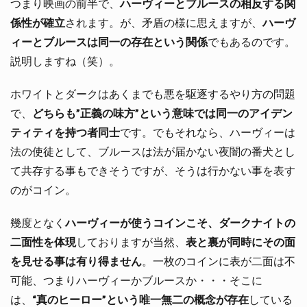
つまり映画の前半で、
ハーヴィーとブルースの相反する関
係性が確立
されます。が、矛盾の様に思えますが、
ハーヴ
ィーとブルースは同一の存在という関係
でもあるのです。
説明しますね（笑）。
ホワイトとダークはあくまでも悪を駆逐するやり方の問題
で、
どちらも”正義の味方”という意味では同一のアイデン
ティティを持つ者同士
です。でもそれなら、ハーヴィーは
法の使徒として、ブルースは法が届かない夜闇の番犬とし
て共存する事もできそうですが、そうは行かない事を表す
のがコイン。
幾度となく
ハーヴィーが使うコインこそ、ダークナイトの
二面性を体現
しておりますが当然、
表と裏が同時にその面
を見せる事は有り得ません
。一枚のコインに表が二面は不
可能、つまりハーヴィーかブルースか・・・そこに
は、
“真のヒーロー”という唯一無二の概念が存在
している