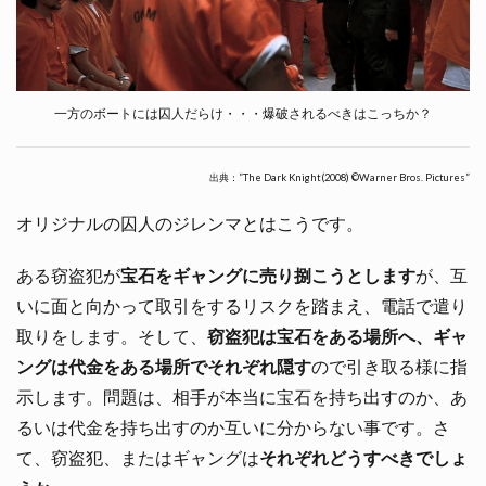
一方のボートには囚人だらけ・・・爆破されるべきはこっちか？
出典：”The Dark Knight(2008) ©Warner Bros. Pictures”
オリジナルの囚人のジレンマとはこうです。
ある窃盗犯が
宝石をギャングに売り捌こうとします
が、互
いに面と向かって取引をするリスクを踏まえ、電話で遣り
取りをします。そして、
窃盗犯は宝石をある場所へ、ギャ
ングは代金をある場所でそれぞれ隠す
ので引き取る様に指
示します。問題は、相手が本当に宝石を持ち出すのか、あ
るいは代金を持ち出すのか互いに分からない事です。さ
て、窃盗犯、またはギャングは
それぞれどうすべきでしょ