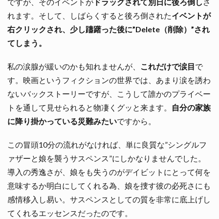
ですが、そのイベントが
ドラッグされて別日に後ろ倒し
さ
れます。そして、しばらくすると後ろ倒された
イベントが
右クリックされ、少し躊躇った後に”Delete（削除）”され
てしまう。
私の涙腺が緩いのかも知れませんが、
これだけで涙目
で
す。映画というフィクションの世界では、あまり涙を誘わ
ないバックストーリーですが、こうして誰かのプライベー
トを通して見せられると物凄くグッと来ます。
自分の家族
に降り掛かっている災難みたい
ですから。
この冒頭10分の流れがなければ、単に良質な”シングルフ
ァザーと娘を襲うサスペンス”にしかなりませんでした。
導入の秀逸さが、娘をも失うのがデイビットにとって何を
意味するか明白にしてくれる為、娘を捜す彼の必死さにも
感情移入し易い。サスペンスとしての質を非常に底上げし
てくれるエッセンスだったのです。