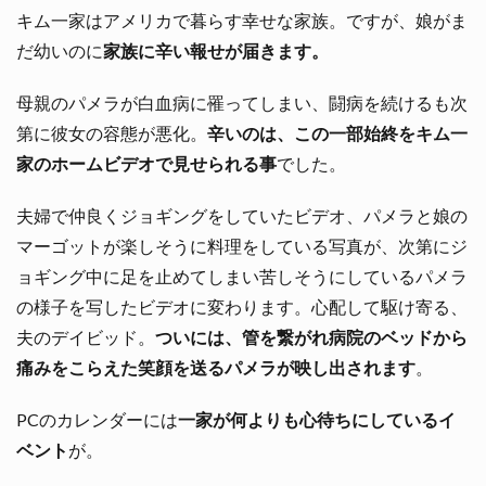
キム一家はアメリカで暮らす幸せな家族。ですが、娘がま
だ幼いのに
家族に辛い報せが届きます。
母親のパメラが白血病に罹ってしまい、闘病を続けるも次
第に彼女の容態が悪化。
辛いのは、この一部始終をキム一
家のホームビデオで見せられる事
でした。
夫婦で仲良くジョギングをしていたビデオ、パメラと娘の
マーゴットが楽しそうに料理をしている写真が、次第にジ
ョギング中に足を止めてしまい苦しそうにしているパメラ
の様子を写したビデオに変わります。心配して駆け寄る、
夫のデイビッド。
ついには、管を繋がれ病院のベッドから
痛みをこらえた笑顔を送るパメラが映し出されます
。
PCのカレンダーには
一家が何よりも心待ちにしているイ
ベント
が。