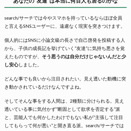
あなたの”友達”は本当に何百人も居るのかな
search/サーチでは今やスマホを持っているならほぼ全員
と言えるSNSユーザーに、遠慮なく現実を突きつけます。
個人的にはSNSに小論文級の長さで自己啓発を投稿する人
から、子供の成長記を挙げていく”友達”に気持ち悪さを覚
えたものですが、
そう思うのは自分だけじゃないんだと少
し安心
しました。
どんな事でも良いから注目されたい。見え透いた動機に突
き動かされているだけなんですよね。
そしてそんな事をする人間は、2種類に分けられる。見え
透いている事に気付かず”断固として欲求を否定する”派
と、芸能人でも何かしたわけでもない私が”主張して注目
してもらって何が悪い”と開き直る派。search/サーチでは