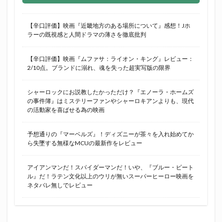
【辛口評価】映画『近畿地方のある場所について』感想！Jホ
ラーの既視感と人間ドラマの薄さを徹底批判
【辛口評価】映画『ムファサ：ライオン・キング』レビュー：
2/10点。ブランドに溺れ、魂を失った超実写版の限界
シャーロックにお説教したかっただけ？『エノーラ・ホームズ
の事件簿』はミステリーファンやシャーロキアンよりも、現代
の活動家を喜ばせる為の映画
予想通りの『マーベルズ』！ディズニーが茶々を入れ始めてか
ら失墜する無様なMCUの最新作をレビュー
アイアンマンだ！スパイダーマンだ！いや、『ブルー・ビート
ル』だ！ラテン文化以上のウリが無いスーパーヒーロー映画を
ネタバレ無しでレビュー