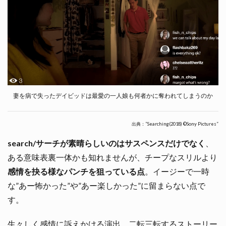
妻を病で失ったデイビッドは最愛の一人娘も何者かに奪われてしまうのか
出典：”Searching(2018) ©Sony Pictures”
search/サーチ
が素晴らしいのはサスペンスだけでなく
、
ある意味表裏一体かも知れませんが、チープなスリルより
感情を抉る様なパンチを狙っている点
。イージーで一時
な”あー怖かった”や”あー楽しかった”に留まらない点で
す。
生々しく感情に訴えかける演出、二転三転するストーリー