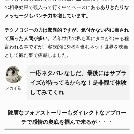
の相乗効果で観入って行く中でベースにある
ありきたりな
メッセージもパンチ力を増しています。
テクノロジーの力は驚異的ですが、気付かない内に毒され
て腐った人間が多い
。若年世代の私も耳にタコが出来る程
言われる事ですが、客観的にSNSを含むネット世界を映画
として観た事で痛感しました。
一応ネタバレなしだ、最後にはサプラ
イズが待ってるからな！是非観て体験
スカイ君
してみてくれ
陳腐なフォアストーリーもダイレクトなアプロー
チで感情の奥底を掴んで来るが・・・