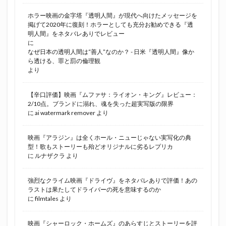
ホラー映画の金字塔『透明人間』が現代へ向けたメッセージを
掲げて2020年に復刻！ホラーとしても充分お勧めできる『透
明人間』をネタバレありでレビュー
に
なぜ日本の透明人間は“善人”なのか？ - 日米『透明人間』像か
ら透ける、罪と罰の倫理観
より
【辛口評価】映画『ムファサ：ライオン・キング』レビュー：
2/10点。ブランドに溺れ、魂を失った超実写版の限界
に
ai watermark remover
より
映画『アラジン』は全くホール・ニューじゃない実写化の典
型！歌もストーリーも殆どオリジナルに劣るレプリカ
に
ルナザクラ
より
強烈なクライム映画『ドライヴ』をネタバレありで評価！あの
ラストは果たしてドライバーの死を意味するのか
に
filmtales
より
映画『シャーロック・ホームズ』のあらすじとストーリーを評