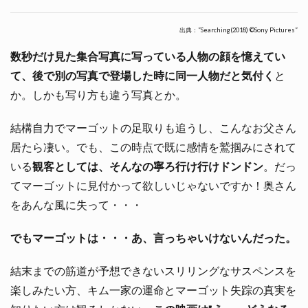
出典：”Searching(2018) ©Sony Pictures”
数秒だけ見た集合写真に写っている人物の顔を憶えてい
て、後で別の写真で登場した時に同一人物だと気付く
と
か。しかも写り方も違う写真とか。
結構自力でマーゴットの足取りも追うし、こんなお父さん
居たら凄い。でも、この時点で既に感情を鷲掴みにされて
いる
観客としては、そんなの寧ろ行け行けドンドン
。だっ
てマーゴットに見付かって欲しいじゃないですか！奥さん
をあんな風に失って・・・
でもマーゴットは・・・あ、言っちゃいけないんだった。
結末までの筋道が予想できないスリリングなサスペンスを
楽しみたい方、キム一家の運命とマーゴット失踪の真実を