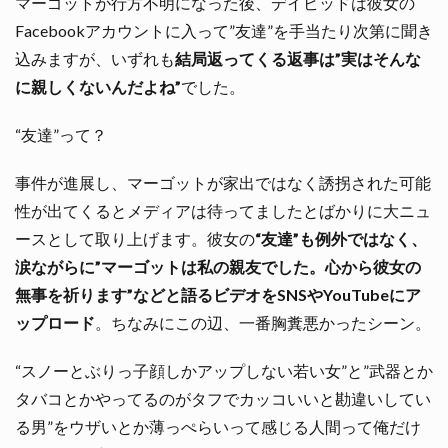
マーゴットが行方不明になった後、デイビッドは彼女の
Facebookアカウントに入って”友達”を手当たり次第に聞き
込みますが、いずれも
結局返ってくる返事は”実はそんな
に親しくないんだよね”
でした。
“友達”って？
事件が進展し、マーゴットが家出ではなく誘拐された可能
性が出てくるとメディアは待ってましたとばかりに大ニュ
ースとして取り上げます。彼女の
“友達”も例外ではなく、
涙ながらに”マーゴットは私の親友でした。心から彼女の
無事を祈ります”などと語るビデオをSNSやYouTubeにア
ップロード
。ちなみにこの辺、一番胸糞悪かったシーン。
“スノーとぶりっ子顔しかアップしない若い女”と”武器とか
タバコとかやってるのがタフでカッコいいと勘違いしてい
る男”をウザいとか薄っぺらいって感じる人間って俺だけ