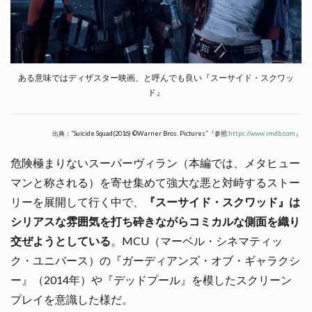
ある意味ではディザスター映画、と呼んでも良い『スーサイド・スクワッ
ド』
出典：”Suicide Squad(2016) ©Warner Bros. Pictures”『参照:
https://www.imdb.com
』
危険極まりないスーパーヴィラン（本編では、メタヒュー
マンと称される）を寄せ集めて強大な悪と対峙するストー
リーを展開して行く中で、
『スーサイド・スクワッド』は
シリアスな雰囲気を打ち砕きながらコミカルな側面を織り
交ぜようとしている
。MCU（マーベル・シネマティッ
ク・ユニバース）の『ガーディアンズ・オブ・ギャラクシ
ー』（2014年）や『デッドプール』を模したスクリーン
プレイを意識した様だ。