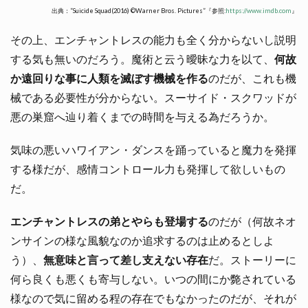
出典：”Suicide Squad(2016) ©Warner Bros. Pictures”『参照:
https://www.imdb.com
』
その上、エンチャントレスの能力も全く分からないし説明
する気も無いのだろう。魔術と云う曖昧な力を以て、
何故
か遠回りな事に人類を滅ぼす機械を作る
のだが、これも機
械である必要性が分からない。スーサイド・スクワッドが
悪の巣窟へ辿り着くまでの時間を与える為だろうか。
気味の悪いハワイアン・ダンスを踊っていると魔力を発揮
する様だが、感情コントロール力も発揮して欲しいもの
だ。
エンチャントレスの弟とやらも登場する
のだが（何故ネオ
ンサインの様な風貌なのか追求するのは止めるとしよ
う）、
無意味と言って差し支えない存在
だ。ストーリーに
何ら良くも悪くも寄与しない。いつの間にか斃されている
様なので気に留める程の存在でもなかったのだが、それが