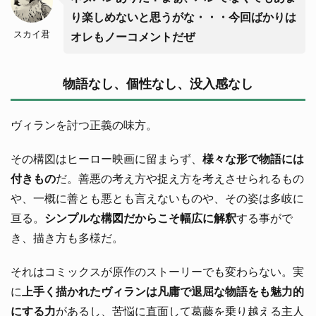
り楽しめないと思うがな・・・今回ばかりは
スカイ君
オレもノーコメントだぜ
物語なし、個性なし、没入感なし
ヴィランを討つ正義の味方。
その構図はヒーロー映画に留まらず、
様々な形で物語には
付きもの
だ。善悪の考え方や捉え方を考えさせられるもの
や、一概に善とも悪とも言えないものや、その姿は多岐に
亘る。
シンプルな構図だからこそ幅広に解釈
する事がで
き、描き方も多様だ。
それはコミックスが原作のストーリーでも変わらない。実
に
上手く描かれたヴィランは凡庸で退屈な物語をも魅力的
にする力
があるし、苦悩に直面して葛藤を乗り越える主人