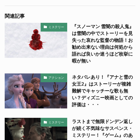
関連記事
『スノーマン 雪闇の殺人鬼』
ミステリー
は雪闇の中でストーリーを見
失った哀れな監督の物語！お
勧め出来ない理由は何処から
語れば良いか迷うほど枚挙に
暇が無い
ネタバレあり！『アナと雪の
アクション
女王2』はストーリーが複雑
難解でキャッチーな歌も無
い？ディズニー映画としての
評価は・・・
ラストまで無限ドンデン返し
ミステリー
が続く不気味なサスペンス・
ミステリー！『ゲーム』のあ