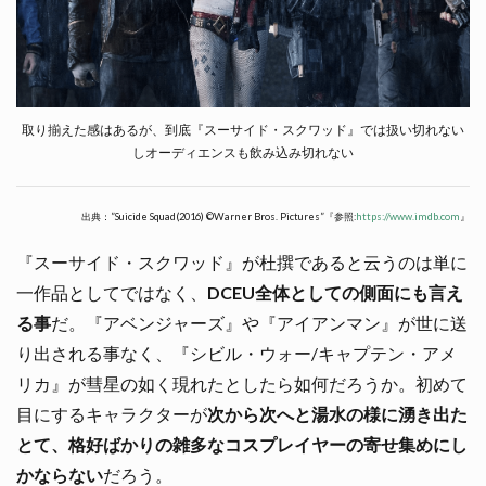
取り揃えた感はあるが、到底『スーサイド・スクワッド』では扱い切れない
しオーディエンスも飲み込み切れない
出典：”Suicide Squad(2016) ©Warner Bros. Pictures”『参照:
https://www.imdb.com
』
『スーサイド・スクワッド』が杜撰であると云うのは単に
一作品としてではなく、
DCEU全体としての側面にも言え
る事
だ。『アベンジャーズ』や『アイアンマン』が世に送
り出される事なく、『シビル・ウォー/キャプテン・アメ
リカ』が彗星の如く現れたとしたら如何だろうか。初めて
目にするキャラクターが
次から次へと湯水の様に湧き出た
とて、格好ばかりの雑多なコスプレイヤーの寄せ集めにし
かならない
だろう。