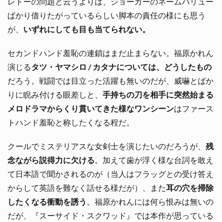
レトーの問題と云うよりは、ジョーカーのネームバリュー
ばかり借りたがっているらしい脚本の責任の様にも思う
が、
いずれにしても目も当てられない。
セカンドハンド羞恥の連鎖はまだ止まらない。福原かれん
演じる
タツ・ヤマシロ / カタナについては、どうしたもの
だろう。戦闘では目立った活躍も無いのだが、威嚇とばか
りに睨み付ける眼差しと、
手持ちの刀を相手に突然始まる
メロドラマからくり貫いてきた様なワンシーン
はファース
トハンド羞恥と称したくなる程だ。
クールでミステリアスな女剣士を演じたいのだろうが、
残
念ながら説得力に欠ける
。加えて歯が浮く様な台詞を敢え
て日本語で聞かされるのが（当人はフラッグとの受け答え
からして英語を難なく話せる様だが）、また
耳の穴を掃除
したくなる衝動を誘う
。福原かれんには何ら恨みは無いの
だが、『スーサイド・スクワッド』では本作が思っている