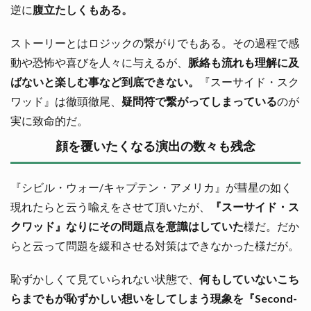
逆に
腹立たしくもある。
ストーリーとはロジックの繋がりでもある。その過程で感
動や恐怖や喜びを人々に与えるが、
脈絡も流れも理解に及
ばないと楽しむ事など到底できない。
『スーサイド・スク
ワッド』は徹頭徹尾、
疑問符で繋がってしまっている
のが
実に致命的だ。
顔を覆いたくなる演出の数々も残念
『シビル・ウォー/キャプテン・アメリカ』が彗星の如く
現れたらと云う喩えをさせて頂いたが、
『スーサイド・ス
クワッド』なりにその問題点を意識はしていた
様だ。だか
らと云って問題を緩和させる対策はできなかった様だが。
恥ずかしくて見ていられない状態で、
何もしていないこち
らまでもが恥ずかしい想いをしてしまう現象を『Second-