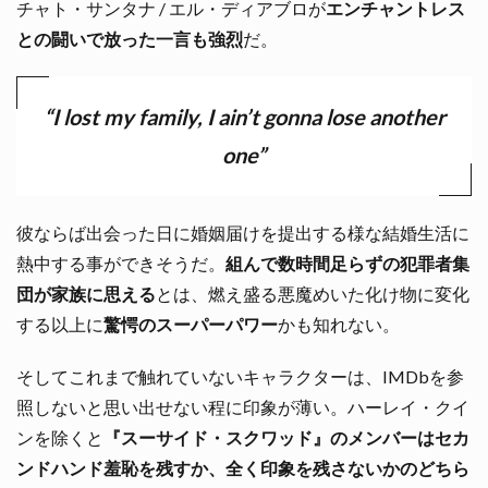
チャト・サンタナ / エル・ディアブロが
エンチャントレス
との闘いで放った一言も強烈
だ。
“I lost my family, I ain’t gonna lose another
one”
彼ならば出会った日に婚姻届けを提出する様な結婚生活に
熱中する事ができそうだ。
組んで数時間足らずの犯罪者集
団が家族に思える
とは、燃え盛る悪魔めいた化け物に変化
する以上に
驚愕のスーパーパワー
かも知れない。
そしてこれまで触れていないキャラクターは、IMDbを参
照しないと思い出せない程に印象が薄い。ハーレイ・クイ
ンを除くと
『スーサイド・スクワッド』のメンバーはセカ
ンドハンド羞恥を残すか、全く印象を残さないかのどちら