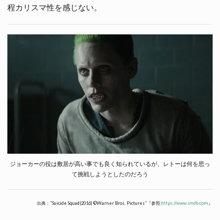
程カリスマ性を感じない。
ジョーカーの役は敷居が高い事でも良く知られているが、レトーは何を思っ
て挑戦しようとしたのだろう
出典：”Suicide Squad(2016) ©Warner Bros. Pictures”『参照:
https://www.imdb.com
』