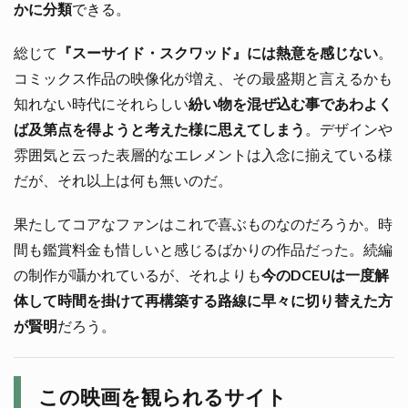
かに分類
できる。
総じて
『スーサイド・スクワッド』には熱意を感じない
。
コミックス作品の映像化が増え、その最盛期と言えるかも
知れない時代にそれらしい
紛い物を混ぜ込む事であわよく
ば及第点を得ようと考えた様に思えてしまう
。デザインや
雰囲気と云った表層的なエレメントは入念に揃えている様
だが、それ以上は何も無いのだ。
果たしてコアなファンはこれで喜ぶものなのだろうか。時
間も鑑賞料金も惜しいと感じるばかりの作品だった。続編
の制作が囁かれているが、それよりも
今のDCEUは一度解
体して時間を掛けて再構築する路線に早々に切り替えた方
が賢明
だろう。
この映画を観られるサイト