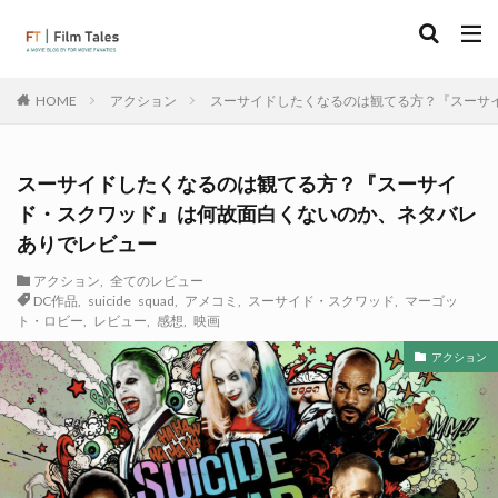
アクション
スーサイドしたくなるのは観てる方？『スーサ
HOME
スーサイドしたくなるのは観てる方？『スーサイ
ド・スクワッド』は何故面白くないのか、ネタバレ
ありでレビュー
アクション
,
全てのレビュー
DC作品
,
suicide squad
,
アメコミ
,
スーサイド・スクワッド
,
マーゴッ
ト・ロビー
,
レビュー
,
感想
,
映画
アクション