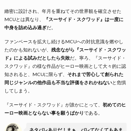
緻密に設計され、年月を重ねてその世界観を確立させた
MCUとは異なり、
『スーサイド・スクワッド』は一度に
中身を詰め込み過ぎ
だ。
ファンベースを拡大し続けるMCUへの対抗意識を燃やし
たのかも知れないが、
残念ながら『スーサイド・スクワッ
ド』による試みだとしたら失敗
だ。寧ろ、『スーサイド・
スクワッド』の様な作品がヒーロー映画として大々的に認
知されると、MCUに限らず、
それまで苦心して創られた
同じジャンルの他作品も不当な評価をされかねない
と危惧
してしまう。
『スーサイド・スクワッド』が誰かにとって、
初めてのヒ
ーロー映画とならない事を願うばかり
である。
ネタバレありだ！まぁ、バレてなくてもあま