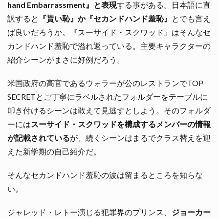
hand Embarrassment』と表現
する事がある。日本語に直
訳すると
『貰い恥』か『セカンドハンド羞恥』
とでも言え
ば良いだろうか。『スーサイド・スクワッド』はそんなセ
カンドハンド羞恥で溢れ返っている。主要キャラクターの
紹介シーンがまさに好例だろう。
米国政府の高官であるウォラーが公のレストランでTOP
SECRETとご丁寧にラベルされたフォルダーをテーブルに
叩き付けるシーンは敢えて見逃すとしよう。そのフォルダ
ーには
スーサイド・スクワッドを構成するメンバーの情報
が記載されている
が、続くシーンはまるでクラス替えを迎
えた新学期の自己紹介だ。
そんなセカンドハンド羞恥の波は留まるところを知らな
い。
ジャレッド・レトー演じる犯罪界のプリンス、
ジョーカー