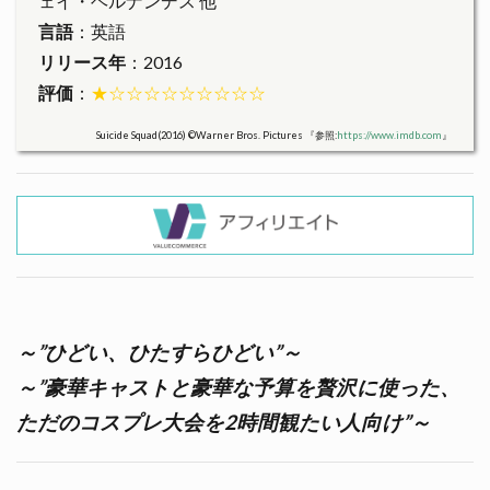
ェイ・ヘルナンデス 他
言語
：英語
リリース年
：2016
評価
：
★☆☆☆☆☆☆☆☆☆
Suicide Squad(2016) ©Warner Bros. Pictures 『参照:
https://www.imdb.com
』
～”ひどい、ひたすらひどい”～
～”豪華キャストと豪華な予算を贅沢に使った、
ただのコスプレ大会を2時間観たい人向け”～