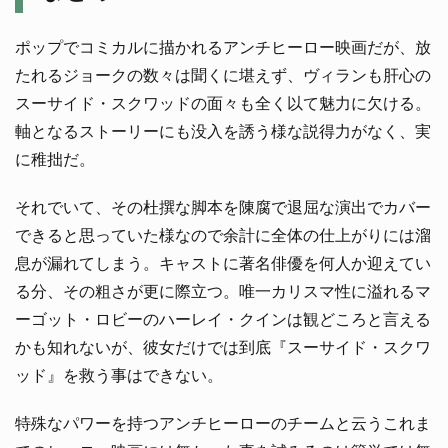
ポップでコミカルに描かれるアンチヒーロー映画だが、放
たれるジョークの数々は聞くに堪えず、ヴィランも肝心の
スーサイド・スクワッドの面々も全く以て魅力に欠ける。
軸となるストーリーにも没入を誘う様な説得力がなく、実
に稚拙だ。
それでいて、その杜撰な脚本を陳腐で退屈な演出でカバー
できると思っていた様なので余計に全体の仕上がりには溜
息が漏れてしまう。キャストに著名俳優を何人か迎えてい
る分、その粗さが更に際立つ。唯一カリスマ性に溢れるマ
ーゴット・ロビーのハーレイ・クインは観どころと言える
かも知れないが、彼女だけでは到底『スーサイド・スクワ
ッド』を救う事はできない。
特殊なパワーを持つアンチヒーローのチームと云うこれま