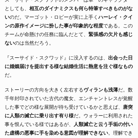
としても、
相互のダイナミクスも何ら特筆すべきものがな
い
のだ。マーゴット・ロビーが実に上手く
ハーレイ・クイ
ンの原作イメージに扮した事が印象的な程度
である。この
チームが命懸けの任務に臨んだとて、
緊張感の欠片も感じ
ない
のは当然だろう。
『スーサイド・スクワッド』に没入するのは、
出会った日
に婚姻届けを提出する様な結婚生活に熱意を注ぐ様なもの
だ。
ストーリーの方向を大きく左右する
ヴィランも浅薄
だ。数
千年封印されていた古代の魔女、エンチャントレスが覚醒
した事でどの様な展開が待ち受けているかと思えば、
唐突
に人類の滅亡に乗り出す有り様
だ。ウォラーに利用された
事を恨んでいる様ではあるが、
人類滅亡と云う手垢の付い
た虚構の悪事に手を染める意図が理解できない
。理解でき