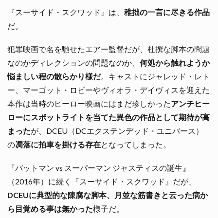
『スーサイド・スクワッド』は、
稚拙の一言に尽きる作品
だ。
犯罪映画で名を馳せたエアー監督だが、杜撰な脚本の問題
なのかディレクションの問題なのか、
何処から触れようか
悩ましい程の散らかり様だ
。キャストにジャレッド・レト
ー、マーゴット・ロビーやヴィオラ・デイヴィスを迎えた
本作は当時のヒーロー映画にはまだ珍しかった
アンチヒー
ローにスポットライトを当てた異色の作品として期待が高
まった
が、DCEU（DCエクステンデッド・ユニバース）
の
凋落に拍車を掛ける存在
となってしまった。
『バットマン vs スーパーマン ジャスティスの誕生』
（2016年）に続く『スーサイド・スクワッド』だが、
DCEUに典型的な陳腐な脚本、月並な筋書きと云った病か
ら目覚める事は無かった
様子だ。