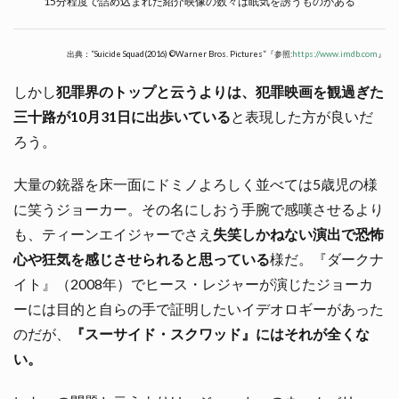
15分程度で詰め込まれた紹介映像の数々は眠気を誘うものがある
出典：”Suicide Squad(2016) ©Warner Bros. Pictures”『参照:
https://www.imdb.com
』
しかし
犯罪界のトップと云うよりは、犯罪映画を観過ぎた
三十路が10月31日に出歩いている
と表現した方が良いだ
ろう。
大量の銃器を床一面にドミノよろしく並べては5歳児の様
に笑うジョーカー。その名にしおう手腕で感嘆させるより
も、ティーンエイジャーでさえ
失笑しかねない演出で恐怖
心や狂気を感じさせられると思っている
様だ。『ダークナ
イト』（2008年）でヒース・レジャーが演じたジョーカ
ーには目的と自らの手で証明したいイデオロギーがあった
のだが、
『スーサイド・スクワッド』にはそれが全くな
い。