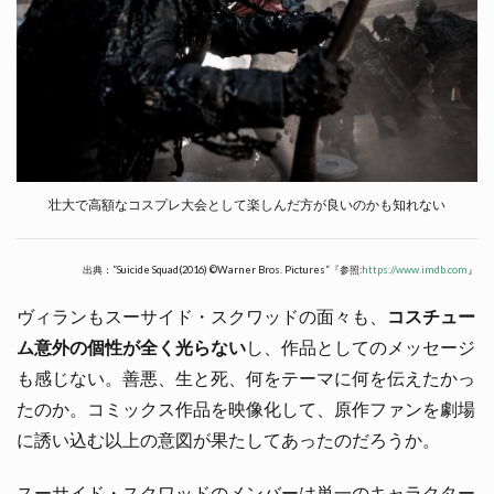
壮大で高額なコスプレ大会として楽しんだ方が良いのかも知れない
出典：”Suicide Squad(2016) ©Warner Bros. Pictures”『参照:
https://www.imdb.com
』
ヴィランもスーサイド・スクワッドの面々も、
コスチュー
ム意外の個性が全く光らない
し、作品としてのメッセージ
も感じない。善悪、生と死、何をテーマに何を伝えたかっ
たのか。コミックス作品を映像化して、原作ファンを劇場
に誘い込む以上の意図が果たしてあったのだろうか。
スーサイド・スクワッドのメンバーは単一のキャラクター