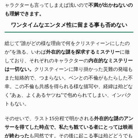
ャラクターも言ってしまえば浅いので
不満が出かねないの
も理解できます。
ワンタイムなエンタメ性に留まる事も否めない
総じて”誰がどの様な理由で何をクリスティーンにしたの
か”を漁る、いわば
外在的な謎を探求するミステリー
に徹
しており、それぞれのキャラクターの
内在的なミステリー
は一切ない。
クリスティーンに降り掛かった災難の発端も
また短絡的で、つまらない。ベンとの不倫がもたらした不
幸。この不倫も共感を得られる様な描写や、経緯は殆どな
く”あぁ、よくあるヤツね”で包められてしまい、インパク
トもない。
そのせいで、ラスト15分程で明かされる
外在的な謎のアン
サーを得てした時点で、私たち観ている者にとっては映画
が終わった
も同然です。その後に起こる事は殆どどうでも