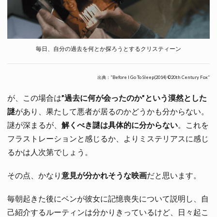
毎日、自分の過去を何とか探ろうとするクリスティーン
出典：”Before I Go To Sleep(2014) ©20th Century Fox”
が、この場合は
”過去に何が会ったのか”という漠然とした
謎
があり、果たして悪者が居るのかどうかも分からない。
謎が深まるが、
解くべき謎は具体的に分からない
。これを
フラストレーションと感じるか、よりミステリアスに感じ
るかは人次第でしょう。
その点、かなり
意見が分かれそうな映画
だと思います。
毎朝起きた後にベンが彼女に記憶喪失について説明し、自
己紹介するルーティンは分かりきっているけど、日々起こ