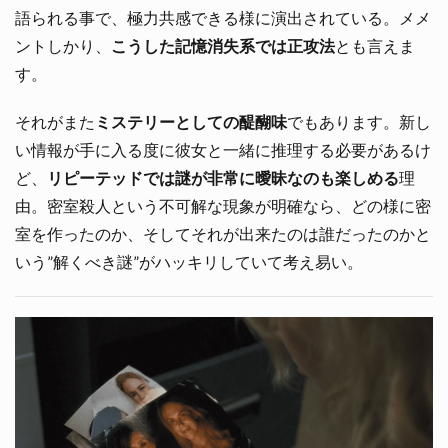
語られる事で、極力共感できる様に演出されている。メメ
ントしかり、
こうした記憶消失系では正攻法
とも言えま
す。
それがまた
ミステリーとしての醍醐味
でもあります。新し
い情報が手に入る度に彼女と一緒に推理する必要があるけ
ど、
リピーテッドでは謎が非常に曖昧なのも楽しめる
理
由。密室殺人という不可解な現象が明確なら、どの様に密
室を作ったのか、そしてそれが出来たのは誰だったのかと
いう”解くべき謎”がハッキリしていて考え易い。