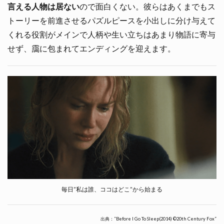
言える人物は居ない
ので面白くない。彼らはあくまでもス
トーリーを前進させるパズルピースを小出しに分け与えて
くれる役割がメインで人柄や生い立ちはあまり物語に寄与
せず、靄に包まれてエンディングを迎えます。
毎日”私は誰、ココはどこ”から始まる
出典：”Before I Go To Sleep(2014) ©20th Century Fox”