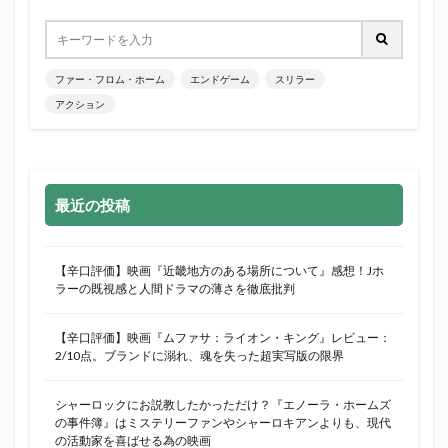
ファー・フロム・ホーム
エンドゲーム
スリラー
アクション
最近の投稿
【辛口評価】映画『近畿地方のある場所について』感想！Jホ
ラーの既視感と人間ドラマの薄さを徹底批判
【辛口評価】映画『ムファサ：ライオン・キング』レビュー：
2/10点。ブランドに溺れ、魂を失った超実写版の限界
シャーロックにお説教したかっただけ？『エノーラ・ホームズ
の事件簿』はミステリーファンやシャーロキアンよりも、現代
の活動家を喜ばせる為の映画