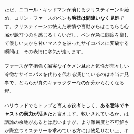
ただ、ニコール・キッドマンが演じるクリスティーンを始
め、コリン・ファースのベンも
演技は間違いなく見処
で
す。クリスティーンの怯えた表情や言動からはこちらも心
臓が脈打つのを感じるくらいだし、ベンが急に態度を翻し
て優しい夫から甘いマスクを被ったサイコパスに変貌する
瞬間は、その表情に寒気が走ります。
ファースが辛抱強く誠実なイケメン旦那と気性が荒々しい
冷徹なサイコパスを代わる代わる演じているのは本当に見
事で、どちらが真のキャラクターなのか分からなくなる
程。
ハリウッドでもトップと言える役者らしく、
ある意味でキ
ャストの実力が活きた
と言えます。救いきれているか、は
議論の余地があるとは思いますが。より難易度と不可解さ
が際立つミステリーを求めている方には物足りない上、キ