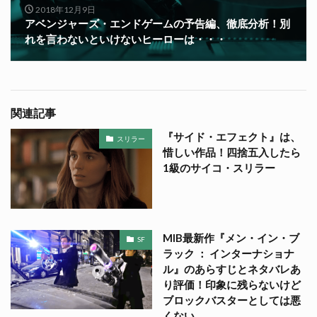
2018年12月9日
アベンジャーズ・エンドゲームの予告編、徹底分析！別
れを言わないといけないヒーローは・・・
関連記事
『サイド・エフェクト』は、
スリラー
惜しい作品！四捨五入したら
1級のサイコ・スリラー
MIB最新作『メン・イン・ブ
SF
ラック ： インターナショナ
ル』のあらすじとネタバレあ
り評価！印象に残らないけど
ブロックバスターとしては悪
くない