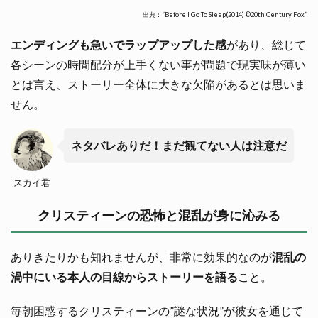
出典：”Before I Go To Sleep(2014) ©20th Century Fox”
エンディングも急いでラップアップした感
があり、総じて
各シーンの時間配分が上手くない事が問題で現実味が薄い
とは言え、ストーリー全体に大きな欠陥があるとは思いま
せん。
ネタバレありだ！まだ観てない人は注意だ
スカイ君
クリスティーンの恐怖と混乱が身に沁みる
ありきたりかも知れませんが、非常に効果的なのが
混乱の
渦中にいる本人の目線からストーリーを語る
こと。
毎朝困惑するクリスティーンの”謎な状況”が彼女を通じて