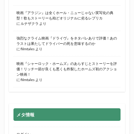
映画『アラジン』は全くホール・ニューじゃない実写化の典
型！歌もストーリーも殆どオリジナルに劣るレプリカ
に
ルナザクラ
より
強烈なクライム映画『ドライヴ』をネタバレありで評価！あの
ラストは果たしてドライバーの死を意味するのか
に
filmtales
より
映画『シャーロック・ホームズ』のあらすじとストーリーを評
価！リッチー節が良くも悪くも炸裂したホームズ初のアクショ
ン映画！
に
filmtales
より
メタ情報