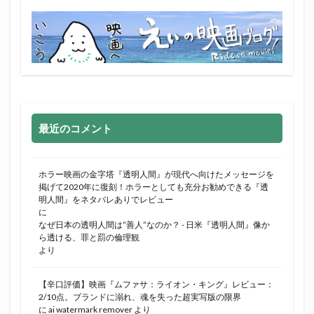
最近のコメント
ホラー映画の金字塔『透明人間』が現代へ向けたメッセージを
掲げて2020年に復刻！ホラーとしても充分お勧めできる『透
明人間』をネタバレありでレビュー
に
なぜ日本の透明人間は“善人”なのか？ - 日米『透明人間』像か
ら透ける、罪と罰の倫理観
より
【辛口評価】映画『ムファサ：ライオン・キング』レビュー：
2/10点。ブランドに溺れ、魂を失った超実写版の限界
に
ai watermark remover
より