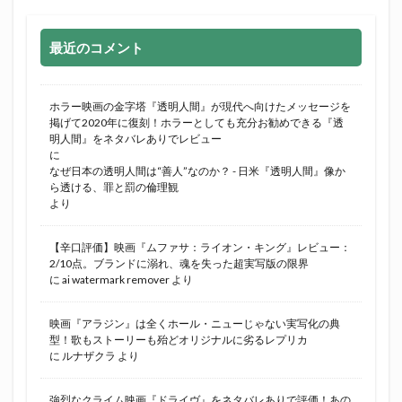
最近のコメント
ホラー映画の金字塔『透明人間』が現代へ向けたメッセージを
掲げて2020年に復刻！ホラーとしても充分お勧めできる『透
明人間』をネタバレありでレビュー
に
なぜ日本の透明人間は“善人”なのか？ - 日米『透明人間』像か
ら透ける、罪と罰の倫理観
より
【辛口評価】映画『ムファサ：ライオン・キング』レビュー：
2/10点。ブランドに溺れ、魂を失った超実写版の限界
に
ai watermark remover
より
映画『アラジン』は全くホール・ニューじゃない実写化の典
型！歌もストーリーも殆どオリジナルに劣るレプリカ
に
ルナザクラ
より
強烈なクライム映画『ドライヴ』をネタバレありで評価！あの