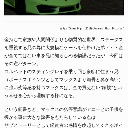
出典：”Game Night(2018) ©Warner Bros. Pictures”
金持ちで家族や人間関係よりも物質的な世界、ステータス
を重視する兄の為に大規模なゲームを仕掛けた弟・・・金
が全てではない事を兄に知らしめる物語だったが、今回は
その逆パターン。
コルベットのスティングレイを乗り回し豪邸に住まう兄
（ボーナスポインツとしてマックスより頬骨と鼻が高い）
に強い劣等感を持つマックスは、金で買えない”家族”とい
う幸せを心から理解する様になる。
という筋書きと、マックスの劣等意識がアニーとの子供を
授かる事に大きな弊害をもたらしている点は
サブストーリーとして鑑賞者の感情を喚起してくれるポイ