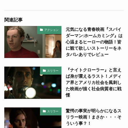
関連記事
元気になる青春映画『スパイ
アクション
ダーマン:ホームカミング』は
心温まるヒーローの物語！皆
に観て欲しいストーリーをネ
タバレありでレビュー
『ナイトクローラー』と言え
スリラー
ば身が震えるラスト！メディ
ア界とアメリカ社会を風刺し
た映画が描く社会病質者に戦
慄
驚愕の事実が明らかになるス
スリラー
リラー映画！まさか・・・そ
ういう事？！