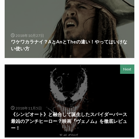
2018年10月27日
ワケワカラナイ？AとAnとTheの違い！やってはいけな
い使い方
Next
2018年11月5日
《シンビオート》と融合して誕生したスパイダーバース
最凶のアンチヒーロー？映画『ヴェノム』を徹底レビュ
ー！