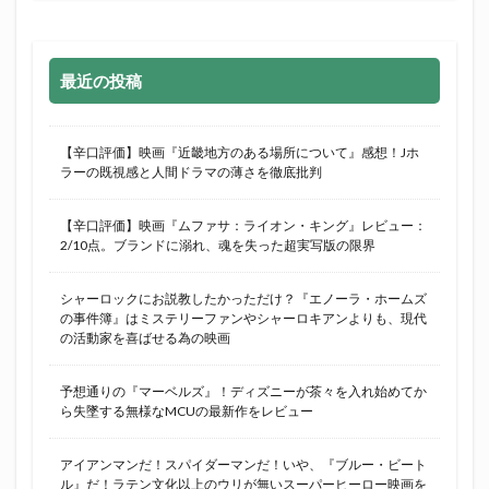
最近の投稿
【辛口評価】映画『近畿地方のある場所について』感想！Jホ
ラーの既視感と人間ドラマの薄さを徹底批判
【辛口評価】映画『ムファサ：ライオン・キング』レビュー：
2/10点。ブランドに溺れ、魂を失った超実写版の限界
シャーロックにお説教したかっただけ？『エノーラ・ホームズ
の事件簿』はミステリーファンやシャーロキアンよりも、現代
の活動家を喜ばせる為の映画
予想通りの『マーベルズ』！ディズニーが茶々を入れ始めてか
ら失墜する無様なMCUの最新作をレビュー
アイアンマンだ！スパイダーマンだ！いや、『ブルー・ビート
ル』だ！ラテン文化以上のウリが無いスーパーヒーロー映画を