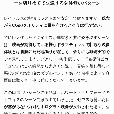
ーを切り捨てて失速する勿体無いパターン
レイノルズの好演はラストまで安定して続きますが、
残念
がらCGiのクォリティに目を向けるとそうは行かない
。
特に巨大化したドダイトスが地響きと共に姿を現すシーン
は、
映画が期待している様なドラマティックで壮観な映像
体験とは裏腹にただ地鳴りが喧しく、余りにも非現実的
で
少々呆れてしまう。プアなCGiも手伝って、『名探偵ピカ
チュウ』はこの瞬間から大きく失速し、苦笑を禁じ得ない
悪役の稚拙な計略のダブルパンチもあって前半に比べて真
面目に取り合う事は難しくなってしまいます。
この口惜しいシーンの予兆は、ハワード・クリフォードの
オフィスのシーンで滲み出ていました。
ゼウスも開いた口
が塞がらない万能なホログラム映像
が投影された場面。登
場させれば、脚本作家の悩みを帳消しに出来る代物。