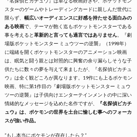
『名探偵ピカチュウ』は単なる映画好きや、ポケットモン
スターのゲームやトレーディングカードに親しんだ世代に
限らず、
幅広いオーディエンスに好感を持たせる面白みの
ある映画
で、テーマが飽く迄もポケットモンスターである
事を考えると
革新的と言っても過言ではありません
。『劇
場版ポケットモンスター ミュウツーの逆襲』（1998年）
に端緒を開くポケットモンスターのアニメーション映画
は、眠気と闘う親とは対照的に興奮の余り漏らしそうな子
供たちに数々の夢を与えて来ましたが、『名探偵ピカチュ
ウ』は全く観どころが異なります。19作にも上るポケモン
映画、特に第1作目の『劇場版ポケットモンスター ミュウ
ツーの逆襲』は子供向けエンターテインメントの中に深い
情緒的なメッセージを込めた名作ですが、
『名探偵ピカチ
ュウ』は、ポケモンの世界を土台に愉しむ事へのフォーカ
スが強い作品。
“もし本当にポケモンが存在したら？”