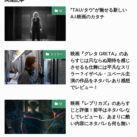
“TAU/タウ”が魅せる新しい
SF
A.I.映画のカタチ
映画『グレタ GRETA』のあ
スリラー
らすじは只ならぬ期待を感じ
させるも仕舞には平凡なスリ
ラー？イザベル・ユペール主
演の作品をネタバレあり感想
でレビュー！
映画『レプリカズ』のあらす
SF
じと評価！前半はネタバレな
しでレビューも、あまりに酷
い内容にネタバレも何も無い