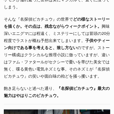
しまう。
そんな『名探偵ピカチュウ』の世界で
どの様なストーリー
を描くか。その点は、残念ながらウィークポイント。
興味
深いエニグマには程遠く、ミステリーにしては冒頭の20分
程度でラストが概ね予想出来てしまいます。
子供やティー
ン向けである事を考えると、致し方ない
のですが。ストー
リー構成はクラシカルな推理小説に倣っていますが、違い
はファム・ファタールがセクシーで憂いを帯びた美女では
無く、喋る黄色い電気ネズミな事。そのネズミが『名探偵
ピカチュウ』の笑いや面白味の殆どを掻っ攫います。
飽き足らないと述べた通り、
『名探偵ピカチュウ』最大の
魅力はやはりこのピカチュウ。