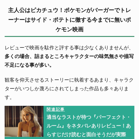
主人公はピカチュウ！ポケモンがバーガーでトレ
ーナーはサイド・ポテトに徹する今までに無いポ
ケモン映画
レビューで映画を駄作と評する事は少なくありませんが、
多くの場合、詰まるところキャラクターの味気無さや描写
不足になる事が多い。
観客を仰天させるストーリーに執着するあまり、キャラク
ターがいつしか蔑ろにされてしまった作品も多々ありま
す。
関連記事
適当なラストが待つ『パーフェクト・
ルーム』をネタバレありレビュー！あ
らすじだけ読むと面白そうだが実際