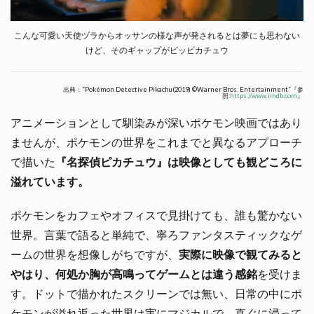
こんな可愛い天使ヅラからオッサンの様な声が発されるとは夢にも思わない
けど、そのギャップがピッピカチュウ
出典：”Pokémon Detective Pikachu(2019) ©Warner Bros. Entertainment”『参
照:
https://www.imdb.com
』
アニメーションとして馴染みが深いポケモン映画ではあり
ませんが、ポケモンの世界をこれまでと異なるアプローチ
で描いた
『名探偵ピカチュウ』は映像としても観どころに
溢れています。
ポケモンをカフェやオフィスで見掛けても、誰も驚かない
世界。言葉で語ると単純で、寧ろファンタスティックなゲ
ームの世界を想像しがちですが、
実際に映像で観てみると
やはり、何処か胸が高鳴ってゲームとは違う感銘
を受けま
す。ドットで描かれたスクリーンでは無い、日常の中にポ
ケモンが溢れ返った世界は実にマジカルで、直ぐに浸って