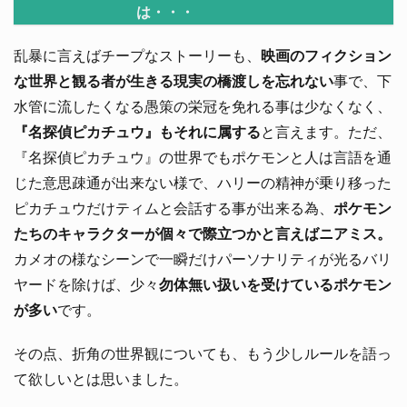
は・・・
乱暴に言えばチープなストーリーも、
映画のフィクション
な世界と観る者が生きる現実の橋渡しを忘れない
事で、下
水管に流したくなる愚策の栄冠を免れる事は少なくなく、
『名探偵ピカチュウ』もそれに属する
と言えます。ただ、
『名探偵ピカチュウ』の世界でもポケモンと人は言語を通
じた意思疎通が出来ない様で、ハリーの精神が乗り移った
ピカチュウだけティムと会話する事が出来る為、
ポケモン
たちのキャラクターが個々で際立つかと言えばニアミス。
カメオの様なシーンで一瞬だけパーソナリティが光るバリ
ヤードを除けば、少々
勿体無い扱いを受けているポケモン
が多い
です。
その点、折角の世界観についても、もう少しルールを語っ
て欲しいとは思いました。