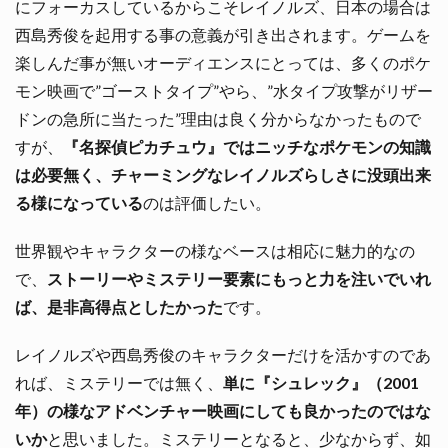
にフォーカスしているからこそレイノルズ、日本の場合は
西島秀俊を起用する事の意義が引き出されます。ゲームを
楽しんだ事が無いオーディエンスにとっては、多くのポケ
モン映画で”ゴーストタイプ”やら、”水タイプ攻撃がリザー
ドンの急所に当たった”理由は良く分からなかったもので
すが、
『名探偵ピカチュウ』ではニッチなポケモンの知識
は必要無く、チャーミングなレイノルズらしさに没頭出来
る様になっている
のは評価したい。
世界観やキャラクターの様なベースは相応に魅力的なの
で、
ストーリーやミステリー要素にもっと力を注いでいれ
ば、是非高得点としたかった
です。
レイノルズや西島秀俊のキャラクターだけを活かすのであ
れば、ミステリーでは無く、
単に『シュレック』（2001
年）の様なアドベンチャー映画にしても良かったのではな
いか
と思いました。ミステリーとなると、少なからず、如