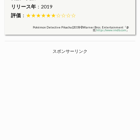
リリース年
：2019
評価
：
★★★★★★☆☆☆☆
Pokémon Detective Pikachu(2019) ©Warner Bros. Entertainment『参
照:
https://www.imdb.com
』
スポンサーリンク