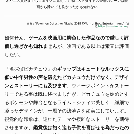
木や土の質感までもフェイクに見えてくる巨大ドダイトス登場のシーンは映
画から除いても良かったかも知れない
出典：”Pokémon Detective Pikachu(2019) ©Warner Bros. Entertainment”『参
照:
https://www.imdb.com
』
如何せん、
ゲームを映画用に脚色した作品なので厳しく評
価し過ぎかも知れません
が、映画である以上は素直に評価
したい。
『名探偵ピカチュウ』の
ギャップはキュートなルックスに
低い中年男性の声を湛えたピカチュウだけでなく、デザイ
ンとストーリーにも及びます
。ウィークポイントがストー
リーである事は既に述べましたが、ピカチュウを始めとす
るポケモンや舞台となるライム・シティの美しく、繊細で
凝ったデザインが、一層その浅薄さを如実にしています。
視覚的な印象は、隠れたテーマや複雑なストーリーを期待
させますが、
鑑賞後は飽く迄も子供を喜ばせる為だったの