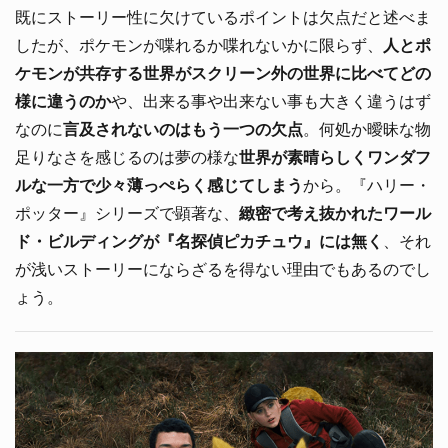
既にストーリー性に欠けているポイントは欠点だと述べま
したが、ポケモンが喋れるか喋れないかに限らず、
人とポ
ケモンが共存する世界がスクリーン外の世界に比べてどの
様に違うのか
や、出来る事や出来ない事も大きく違うはず
なのに
言及されないのはもう一つの欠点
。何処か曖昧な物
足りなさを感じるのは夢の様な
世界が素晴らしくワンダフ
ルな一方で少々薄っぺらく感じてしまう
から。『ハリー・
ポッター』シリーズで顕著な、
緻密で考え抜かれたワール
ド・ビルディングが『名探偵ピカチュウ』には無く
、それ
が浅いストーリーにならざるを得ない理由でもあるのでし
ょう。