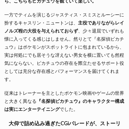
ら、こちらもピカチュウを観ていて楽しい。
一方でティムを演じるジャスティス・スミスとルーシーに
扮するキャスリン・ニュートンは、
主役でありながらレイ
ノルズ程の大役を与えられておらず
、少々退屈でいずれも
懐に入ってくる感じはしません。然りとて『名探偵ピカチ
ュウ』はポケモンがスポットライトに包まれているから、
実は何処にでも居そうな冴えない男女を横に置いても然程
気にならない。ピカチュウの存在を際立たせるサポート役
としては充分な存在感とパフォーマンスを届けてくれま
す。
従来はトレーナーを主としたポケモン映画やゲームの世界
と大きく異なる
『名探偵ピカチュウ』のキャラクター構成
は実にエンターテイニング
でした。
大仰で詰め込み過ぎたCGiパレードが、ストーリ