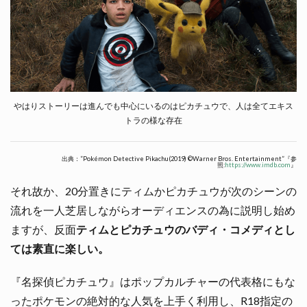
やはりストーリーは進んでも中心にいるのはピカチュウで、人は全てエキス
トラの様な存在
出典：”Pokémon Detective Pikachu(2019) ©Warner Bros. Entertainment”『参
照:
https://www.imdb.com
』
それ故か、20分置きにティムかピカチュウが次のシーンの
流れを一人芝居しながらオーディエンスの為に説明し始め
ますが、反面
ティムとピカチュウのバディ・コメディとし
ては素直に楽しい。
『名探偵ピカチュウ』はポップカルチャーの代表格にもな
ったポケモンの絶対的な人気を上手く利用し、R18指定の