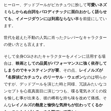
ヒーロー、デッドプールがピカチュウに扮して
可愛いネズ
ミらしからぬ台詞をパロディチックに面白おかしく語らせ
ても、イメージダウンには到底ならない
事を前提にしてい
ます。
世代を超えた不動の人気に肖ったクレバーなキャラクター
の使い方とも言えます。
そして全身CGiされたキャラクターをメインに活用する場
合は、
映画としての品質がパフォーマンスに強く依存して
しまうのでキャスティングが要
。その点、
レイノルズが
『名探偵ピカチュウ』のリーサル・ウェポン
なのは明らか
ですが、デッドプールを演じた時と同様、冗談みたいなコ
ンセプトを心底真面目に演じつつも、喋る電気ネズミの役
を愉しむ事が出来る、彼の稀有な持ち味を改めて痛感。そ
んな
レイノルズの熱意と愉快な気持ちが伝わってくるか