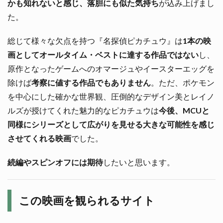
かも知れないと感じ、落胆にも似た気持ち
が込み上げまし
た。
総じて様々な欠点を持つ『名探偵ピカチュウ』は
1本の映
画としてオールタイム・ベストに達する作品ではない
し、
原作となったゲームへのオマージュやイースターエッグを
除けば
考察に値する作品でもありません
。ただ、ポケモン
を中心にした確かな世界観、圧倒的なデザイン美とレイノ
ルズが授けてくれた魅力的なピカチュウは
今後、MCUと
同様にシリーズとして広がりを見せる大きな可能性を感じ
させてくれる映画
でした。
続編やスピンオフには期待
したいと思います。
この映画を観られるサイト