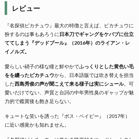
レビュー
『名探偵ピカチュウ』最大の特徴と言えば、ピカチュウに
扮するのは事もあろうに
日本刀でギャングをケバブに仕立
ててしまう『デッドプール』（2016年）のライアン・レ
イノルズ。
愛らしい硝子の様な瞳と鮮やかで
ふっくりとした黄色い毛
をを纏ったピカチュウ
から、日本語版では吹き替えを担当
した
西島秀俊の声が聞こえて来る様子は実にシュール
。可
愛いだけでない、声質と台詞の中年男性臭のギャップが魅
力的で鑑賞後も飽き足らない。
キュートな笑いを誘った『ボス・ベイビー』（2017年）
に近い感覚かも知れません。