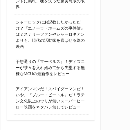
ンドに溺れ、魂を失った超実写版の限
界
シャーロックにお説教したかっただ
け？『エノーラ・ホームズの事件簿』
はミステリーファンやシャーロキアン
よりも、現代の活動家を喜ばせる為の
映画
予想通りの『マーベルズ』！ディズニ
ーが茶々を入れ始めてから失墜する無
様なMCUの最新作をレビュー
アイアンマンだ！スパイダーマンだ！
いや、『ブルー・ビートル』だ！ラテ
ン文化以上のウリが無いスーパーヒー
ロー映画をネタバレ無しでレビュー