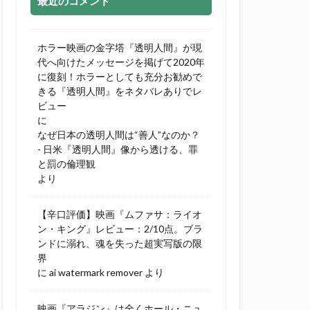
最近のコメント
ホラー映画の金字塔『透明人間』が現
代へ向けたメッセージを掲げて2020年
に復刻！ホラーとしても充分お勧めで
きる『透明人間』をネタバレありでレ
ビュー
に
なぜ日本の透明人間は“善人”なのか？
- 日米『透明人間』像から透ける、罪
と罰の倫理観
より
【辛口評価】映画『ムファサ：ライオ
ン・キング』レビュー：2/10点。ブラ
ンドに溺れ、魂を失った超実写版の限
界
に
ai watermark remover
より
映画『アラジン』は全くホール・ニュ