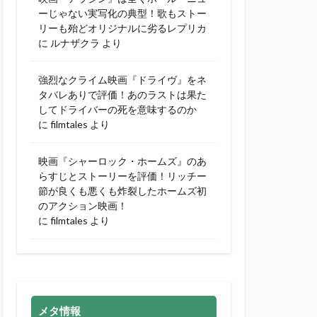
ーじゃない実写化の典型！歌もストー
リーも殆どオリジナルに劣るレプリカ
に
ルナザクラ
より
強烈なクライム映画『ドライヴ』をネ
タバレありで評価！あのラストは果た
してドライバーの死を意味するのか
に
filmtales
より
映画『シャーロック・ホームズ』のあ
らすじとストーリーを評価！リッチー
節が良くも悪くも炸裂したホームズ初
のアクション映画！
に
filmtales
より
メタ情報