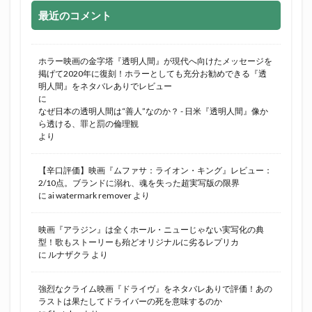
最近のコメント
ホラー映画の金字塔『透明人間』が現代へ向けたメッセージを
掲げて2020年に復刻！ホラーとしても充分お勧めできる『透
明人間』をネタバレありでレビュー
に
なぜ日本の透明人間は“善人”なのか？ - 日米『透明人間』像か
ら透ける、罪と罰の倫理観
より
【辛口評価】映画『ムファサ：ライオン・キング』レビュー：
2/10点。ブランドに溺れ、魂を失った超実写版の限界
に
ai watermark remover
より
映画『アラジン』は全くホール・ニューじゃない実写化の典
型！歌もストーリーも殆どオリジナルに劣るレプリカ
に
ルナザクラ
より
強烈なクライム映画『ドライヴ』をネタバレありで評価！あの
ラストは果たしてドライバーの死を意味するのか