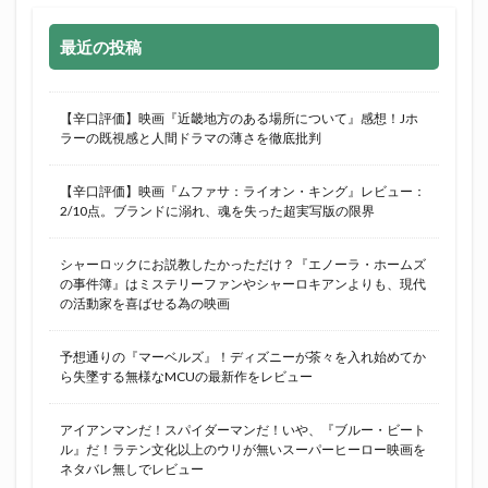
最近の投稿
【辛口評価】映画『近畿地方のある場所について』感想！Jホ
ラーの既視感と人間ドラマの薄さを徹底批判
【辛口評価】映画『ムファサ：ライオン・キング』レビュー：
2/10点。ブランドに溺れ、魂を失った超実写版の限界
シャーロックにお説教したかっただけ？『エノーラ・ホームズ
の事件簿』はミステリーファンやシャーロキアンよりも、現代
の活動家を喜ばせる為の映画
予想通りの『マーベルズ』！ディズニーが茶々を入れ始めてか
ら失墜する無様なMCUの最新作をレビュー
アイアンマンだ！スパイダーマンだ！いや、『ブルー・ビート
ル』だ！ラテン文化以上のウリが無いスーパーヒーロー映画を
ネタバレ無しでレビュー