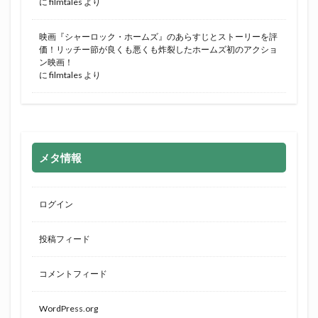
に
filmtales
より
映画『シャーロック・ホームズ』のあらすじとストーリーを評
価！リッチー節が良くも悪くも炸裂したホームズ初のアクショ
ン映画！
に
filmtales
より
メタ情報
ログイン
投稿フィード
コメントフィード
WordPress.org