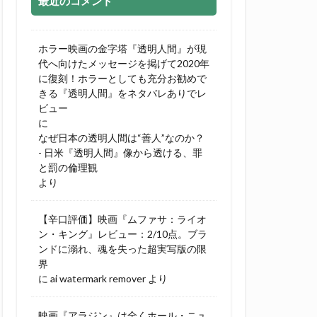
最近のコメント
ホラー映画の金字塔『透明人間』が現
代へ向けたメッセージを掲げて2020年
に復刻！ホラーとしても充分お勧めで
きる『透明人間』をネタバレありでレ
ビュー
に
なぜ日本の透明人間は“善人”なのか？
- 日米『透明人間』像から透ける、罪
と罰の倫理観
より
【辛口評価】映画『ムファサ：ライオ
ン・キング』レビュー：2/10点。ブラ
ンドに溺れ、魂を失った超実写版の限
界
に
ai watermark remover
より
映画『アラジン』は全くホール・ニュ