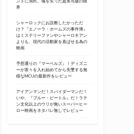
ンドに溺れ、魂を失った超実写版の限
界
シャーロックにお説教したかっただ
け？『エノーラ・ホームズの事件簿』
はミステリーファンやシャーロキアン
よりも、現代の活動家を喜ばせる為の
映画
予想通りの『マーベルズ』！ディズニ
ーが茶々を入れ始めてから失墜する無
様なMCUの最新作をレビュー
アイアンマンだ！スパイダーマンだ！
いや、『ブルー・ビートル』だ！ラテ
ン文化以上のウリが無いスーパーヒー
ロー映画をネタバレ無しでレビュー