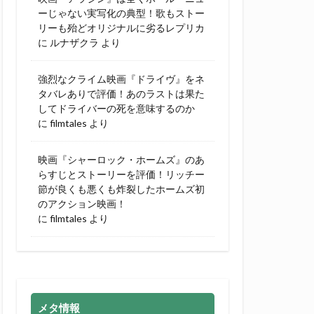
ーじゃない実写化の典型！歌もストー
リーも殆どオリジナルに劣るレプリカ
に
ルナザクラ
より
強烈なクライム映画『ドライヴ』をネ
タバレありで評価！あのラストは果た
してドライバーの死を意味するのか
に
filmtales
より
映画『シャーロック・ホームズ』のあ
らすじとストーリーを評価！リッチー
節が良くも悪くも炸裂したホームズ初
のアクション映画！
に
filmtales
より
メタ情報