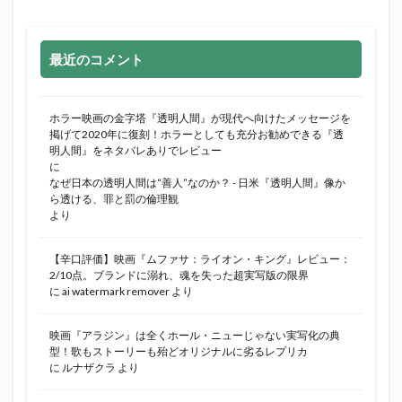
最近のコメント
ホラー映画の金字塔『透明人間』が現代へ向けたメッセージを
掲げて2020年に復刻！ホラーとしても充分お勧めできる『透
明人間』をネタバレありでレビュー
に
なぜ日本の透明人間は“善人”なのか？ - 日米『透明人間』像か
ら透ける、罪と罰の倫理観
より
【辛口評価】映画『ムファサ：ライオン・キング』レビュー：
2/10点。ブランドに溺れ、魂を失った超実写版の限界
に
ai watermark remover
より
映画『アラジン』は全くホール・ニューじゃない実写化の典
型！歌もストーリーも殆どオリジナルに劣るレプリカ
に
ルナザクラ
より