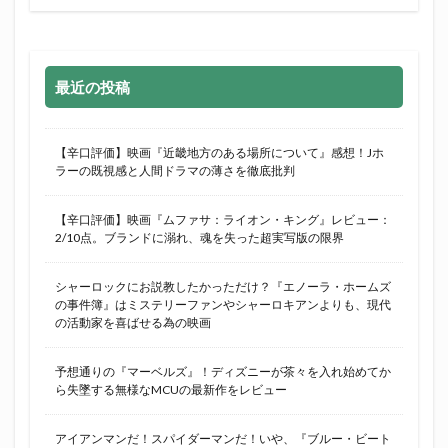
最近の投稿
【辛口評価】映画『近畿地方のある場所について』感想！Jホ
ラーの既視感と人間ドラマの薄さを徹底批判
【辛口評価】映画『ムファサ：ライオン・キング』レビュー：
2/10点。ブランドに溺れ、魂を失った超実写版の限界
シャーロックにお説教したかっただけ？『エノーラ・ホームズ
の事件簿』はミステリーファンやシャーロキアンよりも、現代
の活動家を喜ばせる為の映画
予想通りの『マーベルズ』！ディズニーが茶々を入れ始めてか
ら失墜する無様なMCUの最新作をレビュー
アイアンマンだ！スパイダーマンだ！いや、『ブルー・ビート