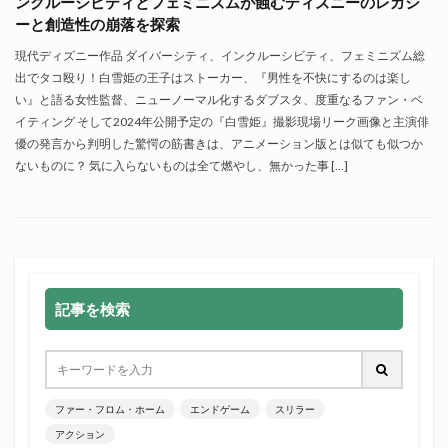
ンクルーシビティとフェミニズムが蝕むディズニーのレガシ
ーと創造性の崩落を探索
現代ディズニー作品 ダイバーシティ、インクルーシビティ、フェミニズム総
出でタコ殴り！白雪姫の王子はストーカー、『男性を不快にするのは楽し
い』と語る女性監督、ニューノーマル化するダブスタ、度重なるファン・ベ
イティング そして2024年公開予定の『白雪姫』撮影現場リーク画像と主演俳
優の発言から判明した驚愕の筋書きは、アニメーション版とは似ても似つか
ないものに？ 気に入らないものは全て燃やし、無かった事 […]
記事を検索
ファー・フロム・ホーム
エンドゲーム
スリラー
アクション