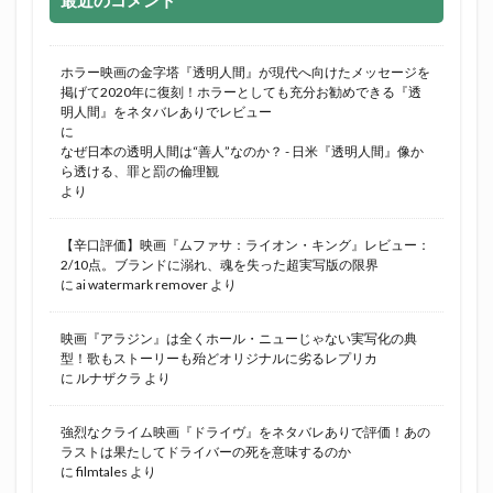
ホラー映画の金字塔『透明人間』が現代へ向けたメッセージを
掲げて2020年に復刻！ホラーとしても充分お勧めできる『透
明人間』をネタバレありでレビュー
に
なぜ日本の透明人間は“善人”なのか？ - 日米『透明人間』像か
ら透ける、罪と罰の倫理観
より
【辛口評価】映画『ムファサ：ライオン・キング』レビュー：
2/10点。ブランドに溺れ、魂を失った超実写版の限界
に
ai watermark remover
より
映画『アラジン』は全くホール・ニューじゃない実写化の典
型！歌もストーリーも殆どオリジナルに劣るレプリカ
に
ルナザクラ
より
強烈なクライム映画『ドライヴ』をネタバレありで評価！あの
ラストは果たしてドライバーの死を意味するのか
に
filmtales
より