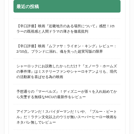
最近の投稿
【辛口評価】映画『近畿地方のある場所について』感想！Jホ
ラーの既視感と人間ドラマの薄さを徹底批判
【辛口評価】映画『ムファサ：ライオン・キング』レビュー：
2/10点。ブランドに溺れ、魂を失った超実写版の限界
シャーロックにお説教したかっただけ？『エノーラ・ホームズ
の事件簿』はミステリーファンやシャーロキアンよりも、現代
の活動家を喜ばせる為の映画
予想通りの『マーベルズ』！ディズニーが茶々を入れ始めてか
ら失墜する無様なMCUの最新作をレビュー
アイアンマンだ！スパイダーマンだ！いや、『ブルー・ビート
ル』だ！ラテン文化以上のウリが無いスーパーヒーロー映画を
ネタバレ無しでレビュー